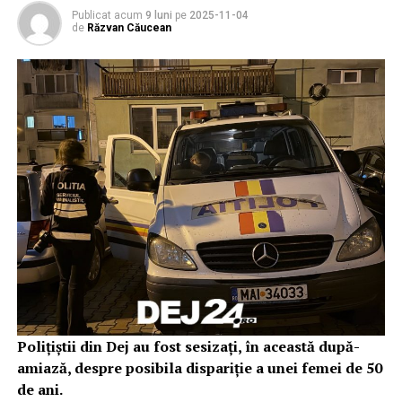
Publicat acum
9 luni
pe
2025-11-04
de
Răzvan Căucean
Polițiștii din Dej au fost sesizați, în această după-
amiază, despre posibila dispariție a unei femei de 50
de ani.