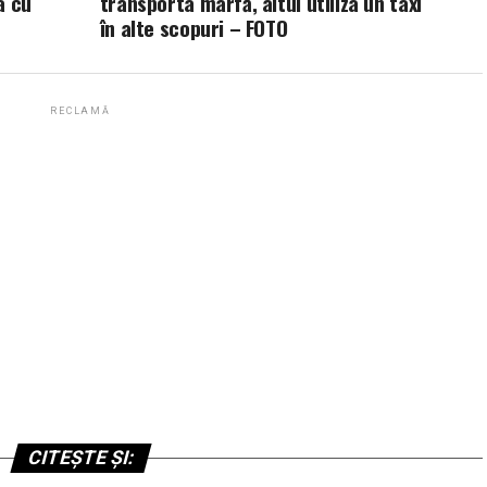
a cu
transporta marfă, altul utiliza un taxi
în alte scopuri – FOTO
RECLAMĂ
CITEȘTE ȘI: