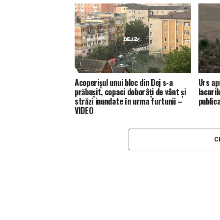
Acoperișul unui bloc din Dej s-a
Urs ap
prăbușit, copaci doborâți de vânt și
lacuril
străzi inundate în urma furtunii –
public
VIDEO
C