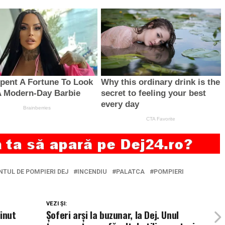
TUL DE POMPIERI DEJ
INCENDIU
PALATCA
POMPIERI
VEZI ȘI:
inut
Șoferi arși la buzunar, la Dej. Unul