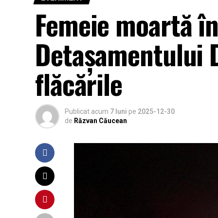
Femeie moartă în
Detașamentului De
flăcările
Publicat acum
7 luni
pe
2025-12-30
de
Răzvan Căucean