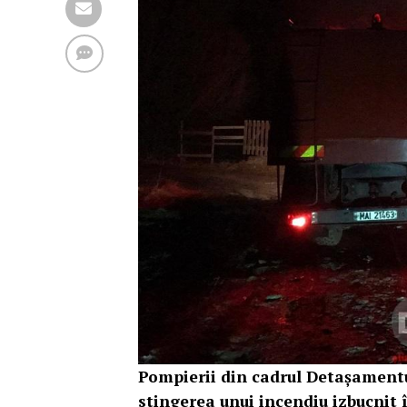
Pompierii din cadrul Detașamentul
stingerea unui incendiu izbucnit 