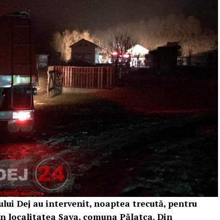
ui Dej au intervenit, noaptea trecută, pentru
în localitatea Sava, comuna Pălatca. Din