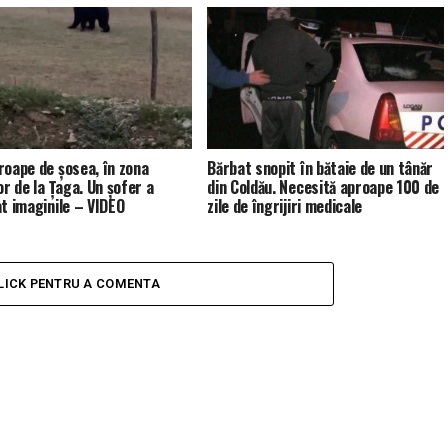
roape de șosea, în zona
Bărbat snopit în bătaie de un tânăr
or de la Țaga. Un șofer a
din Coldău. Necesită aproape 100 de
at imaginile – VIDEO
zile de îngrijiri medicale
LICK PENTRU A COMENTA