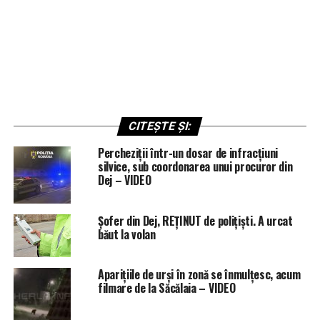
CITEȘTE ȘI:
Percheziții într-un dosar de infracțiuni
silvice, sub coordonarea unui procuror din
Dej – VIDEO
Șofer din Dej, REȚINUT de polițiști. A urcat
băut la volan
Aparițiile de urși în zonă se înmulțesc, acum
filmare de la Săcălaia – VIDEO