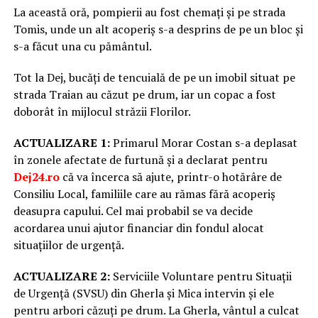
La această oră, pompierii au fost chemați și pe strada
Tomis, unde un alt acoperiș s-a desprins de pe un bloc și
s-a făcut una cu pământul.
Tot la Dej, bucăți de tencuială de pe un imobil situat pe
strada Traian au căzut pe drum, iar un copac a fost
doborât în mijlocul străzii Florilor.
ACTUALIZARE 1:
Primarul Morar Costan s-a deplasat
în zonele afectate de furtună și a declarat pentru
Dej24.ro
că va încerca să ajute, printr-o hotărâre de
Consiliu Local, familiile care au rămas fără acoperiș
deasupra capului. Cel mai probabil se va decide
acordarea unui ajutor financiar din fondul alocat
situațiilor de urgență.
ACTUALIZARE 2:
Serviciile Voluntare pentru Situații
de Urgență (SVSU)​ din Gherla și Mica intervin și ele
pentru arbori căzuți pe drum. La Gherla, vântul a culcat