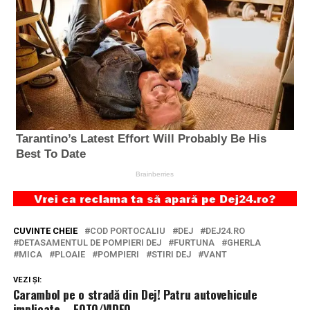
CUVINTE CHEIE
COD PORTOCALIU
DEJ
DEJ24.RO
DETASAMENTUL DE POMPIERI DEJ
FURTUNA
GHERLA
MICA
PLOAIE
POMPIERI
STIRI DEJ
VANT
VEZI ȘI:
Carambol pe o stradă din Dej! Patru autovehicule
implicate – FOTO/VIDEO