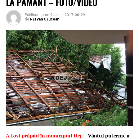
LA PĂMÂNT – FOTO/VIDEO
Publicat acum
9 ani
pe
2017-06-29
de
Răzvan Căucean
A fost prăpăd în municipiul Dej
– Vântul puternic a