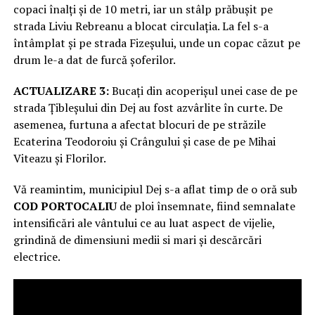
copaci înalți și de 10 metri, iar un stâlp prăbușit pe
strada Liviu Rebreanu a blocat circulația. La fel s-a
întâmplat și pe strada Fizeșului, unde un copac căzut pe
drum le-a dat de furcă șoferilor.
ACTUALIZARE 3:
Bucați din acoperișul unei case de pe
strada Țibleșului din Dej au fost azvârlite în curte. De
asemenea, furtuna a afectat blocuri de pe străzile
Ecaterina Teodoroiu și Crângului și case de pe Mihai
Viteazu și Florilor.
Vă reamintim, municipiul Dej s-a aflat timp de o oră sub
COD PORTOCALIU
de ploi însemnate, fiind semnalate
intensificări ale vântului ce au luat aspect de vijelie,
grindină de dimensiuni medii si mari și descărcări
electrice.