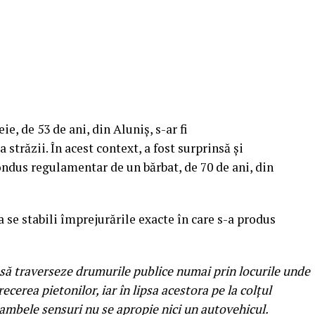
ie, de 53 de ani, din Aluniş, s-ar fi
străzii. În acest context, a fost surprinsă şi
ndus regulamentar de un bărbat, de 70 de ani, din
 se stabili împrejurările exacte în care s-a produs
oni să traverseze drumurile publice numai prin locurile unde
cerea pietonilor, iar în lipsa acestora pe la colţul
n ambele sensuri nu se apropie nici un autovehicul.