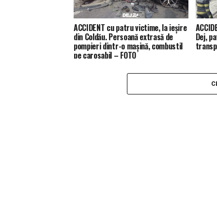
ACCIDENT cu patru victime, la ieșire
ACCIDE
din Coldău. Persoană extrasă de
Dej, p
pompieri dintr-o mașină, combustil
transp
pe carosabil – FOTO
C