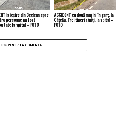
NT la ieșire din Beclean spre
ACCIDENT cu două mașini în șanț, la
atru persoane au fost
Câțcău. Trei tineri răniți, la spital –
ortate la spital – FOTO
FOTO
LICK PENTRU A COMENTA