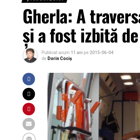
Gherla: A traver
și a fost izbită d
Publicat acum
11 ani
pe
2015-06-04
de
Dorin Cociș