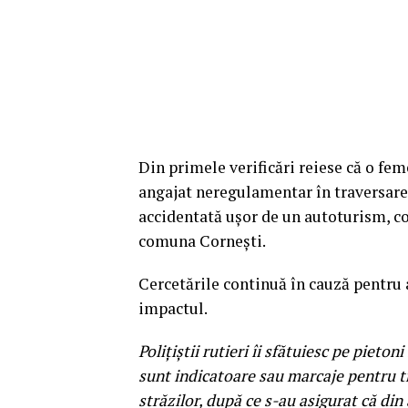
Din primele verificări reiese că o feme
angajat neregulamentar în traversarea 
accidentată uşor de un autoturism, co
comuna Corneşti.
Cercetările continuă în cauză pentru a
impactul.
Poliţiştii rutieri îi sfătuiesc pe piet
sunt indicatoare sau marcaje pentru tre
străzilor, după ce s-au asigurat că di