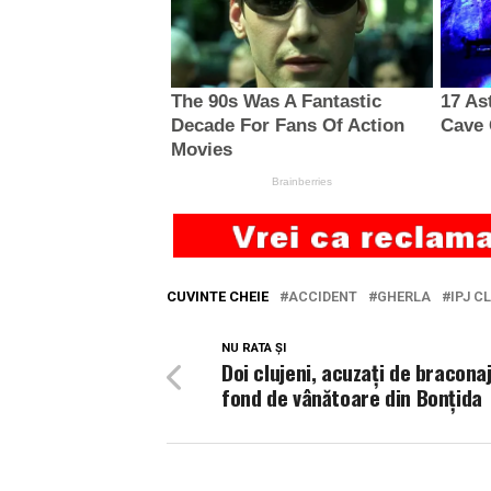
CUVINTE CHEIE
ACCIDENT
GHERLA
IPJ C
NU RATA ȘI
Doi clujeni, acuzați de braconaj
fond de vânătoare din Bonțida