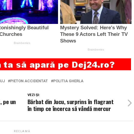
LUJ
PIETON ACCIDENTAT
POLITIA GHERLA
VEZI ȘI:
, pe un
Bărbat din Jucu, surprins în flagrant
în timp ce încerca să vândă mercur
RECLAMĂ