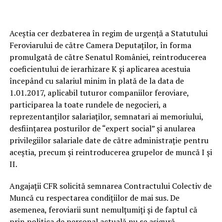
Aceștia cer dezbaterea în regim de urgenţă a Statutului
Feroviarului de către Camera Deputaţilor, în forma
promulgată de către Senatul României, reintroducerea
coeficientului de ierarhizare K şi aplicarea acestuia
începând cu salariul minim în plată de la data de
1.01.2017, aplicabil tuturor companiilor feroviare,
participarea la toate rundele de negocieri, a
reprezentanţilor salariaţilor, semnatari ai memoriului,
desfiinţarea posturilor de “expert social” şi anularea
privilegiilor salariale date de către administraţie pentru
aceştia, precum și reintroducerea grupelor de muncă I şi
II.
Angajaţii CFR solicită semnarea Contractului Colectiv de
Muncă cu respectarea condiţiilor de mai sus. De
asemenea, feroviarii sunt nemulțumiți și de faptul că
prin politica de personal actuală nu se asigură