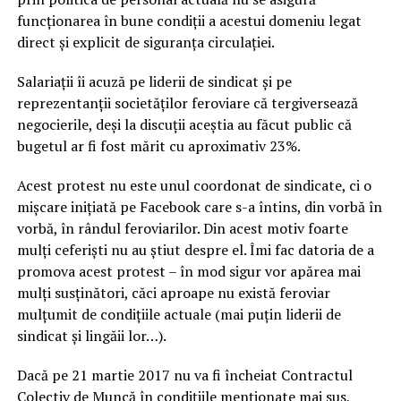
funcţionarea în bune condiţii a acestui domeniu legat
direct şi explicit de siguranţa circulației.
Salariații îi acuză pe liderii de sindicat şi pe
reprezentanţii societăţilor feroviare că tergiversează
negocierile, deşi la discuţii aceştia au făcut public că
bugetul ar fi fost mărit cu aproximativ 23%.
Acest protest nu este unul coordonat de sindicate, ci o
mișcare inițiată pe Facebook care s-a întins, din vorbă în
vorbă, în rândul feroviarilor. Din acest motiv foarte
mulți ceferiști nu au știut despre el. Îmi fac datoria de a
promova acest protest – în mod sigur vor apărea mai
mulți susținători, căci aproape nu există feroviar
mulțumit de condițiile actuale (mai puțin liderii de
sindicat și lingăii lor…).
Dacă pe 21 martie 2017 nu va fi încheiat Contractul
Colectiv de Muncă în condițiile menționate mai sus,