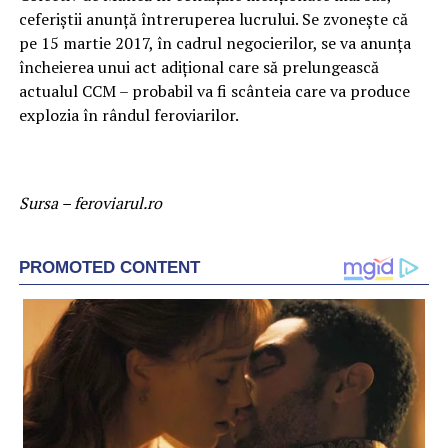
ceferiștii anunță întreruperea lucrului. Se zvonește că
pe 15 martie 2017, în cadrul negocierilor, se va anunța
încheierea unui act adițional care să prelungească
actualul CCM – probabil va fi scânteia care va produce
explozia în rândul feroviarilor.
Sursa – feroviarul.ro