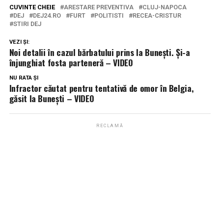
CUVINTE CHEIE
ARESTARE PREVENTIVA
CLUJ-NAPOCA
DEJ
DEJ24.RO
FURT
POLITISTI
RECEA-CRISTUR
STIRI DEJ
VEZI ȘI:
Noi detalii în cazul bărbatului prins la Bunești. Și-a
înjunghiat fosta parteneră – VIDEO
NU RATA ȘI
Infractor căutat pentru tentativă de omor în Belgia,
găsit la Bunești – VIDEO
RECLAMĂ