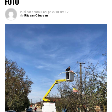
FOTO
Publicat acum
8 ani
pe
2018-09-17
de
Răzvan Căucean