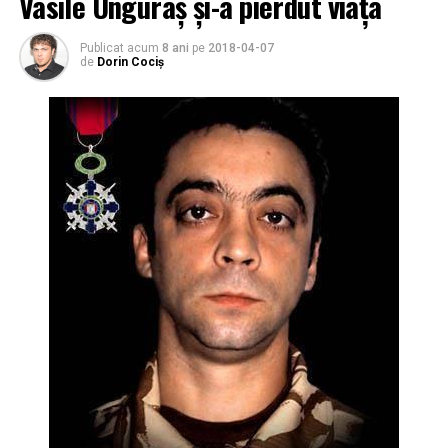
Vasile Unguraș și-a pierdut viața
Publicat acum
8 ani
pe
2018-04-07
de
Dorin Cociș