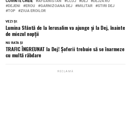
CUVINTE CHEIE
AFGANISTAN
CLUJ
DEJ
DEJ24.RO
DEJENI
EROU
GARNIZOANA DEJ
MILITAR
STIRI DEJ
TOP
ZIUA EROILOR
VEZI ȘI:
Lumina Sfântă de la Ierusalim va ajunge și la Dej, înainte
de miezul nopții
NU RATA ȘI
TRAFIC ÎNGREUNAT la Dej! Șoferii trebuie să se înarmeze
cu multă răbdare
RECLAMĂ