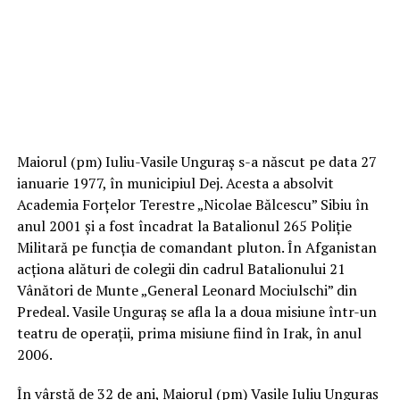
Maiorul (pm) Iuliu-Vasile Unguraș s-a născut pe data 27
ianuarie 1977, în municipiul Dej. Acesta a absolvit
Academia Forţelor Terestre „Nicolae Bălcescu” Sibiu în
anul 2001 și a fost încadrat la Batalionul 265 Poliţie
Militară pe funcţia de comandant pluton. În Afganistan
acţiona alături de colegii din cadrul Batalionului 21
Vânători de Munte „General Leonard Mociulschi” din
Predeal. Vasile Unguraș se afla la a doua misiune într-un
teatru de operaţii, prima misiune fiind în Irak, în anul
2006.
În vârstă de 32 de ani, Maiorul (pm) Vasile Iuliu Unguraş