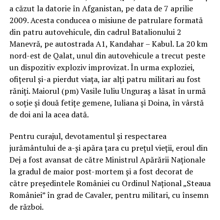
a căzut la datorie în Afganistan, pe data de 7 aprilie
2009. Acesta conducea o misiune de patrulare formată
din patru autovehicule, din cadrul Batalionului 2
Manevră, pe autostrada A1, Kandahar – Kabul. La 20 km
nord-est de Qalat, unul din autovehicule a trecut peste
un dispozitiv exploziv improvizat. În urma exploziei,
ofiţerul şi-a pierdut viaţa, iar alţi patru militari au fost
răniţi. Maiorul (pm) Vasile Iuliu Unguraş a lăsat în urmă
o soție și două fetițe gemene, Iuliana şi Doina, în vârstă
de doi ani la acea dată.
Pentru curajul, devotamentul şi respectarea
jurământului de a-şi apăra ţara cu preţul vieţii, eroul din
Dej a fost avansat de către Ministrul Apărării Naţionale
la gradul de maior post-mortem şi a fost decorat de
către preşedintele României cu Ordinul Naţional „Steaua
României” în grad de Cavaler, pentru militari, cu însemn
de război.