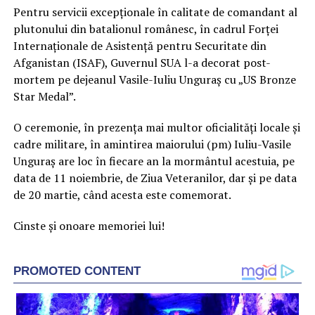
Pentru servicii excepţionale în calitate de comandant al
plutonului din batalionul românesc, în cadrul Forţei
Internaţionale de Asistenţă pentru Securitate din
Afganistan (ISAF), Guvernul SUA l-a decorat post-
mortem pe dejeanul Vasile-Iuliu Unguraş cu „US Bronze
Star Medal”.
O ceremonie, în prezența mai multor oficialități locale și
cadre militare, în amintirea maiorului (pm) Iuliu-Vasile
Unguraș are loc în fiecare an la mormântul acestuia, pe
data de 11 noiembrie, de Ziua Veteranilor, dar și pe data
de 20 martie, când acesta este comemorat.
Cinste şi onoare memoriei lui!