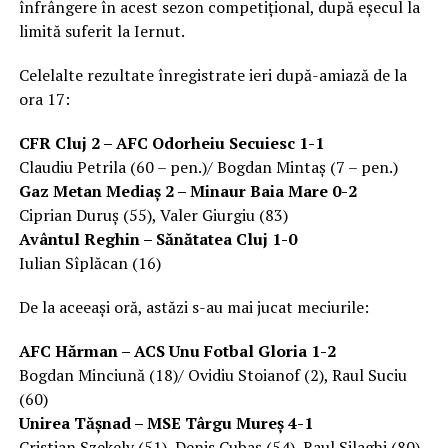
înfrângere în acest sezon competițional, după eșecul la
limită suferit la Iernut.
Celelalte rezultate înregistrate ieri după-amiază de la
ora 17:
CFR Cluj 2 – AFC Odorheiu Secuiesc 1-1
Claudiu Petrila (60 – pen.)/ Bogdan Mintaş (7 – pen.)
Gaz Metan Mediaş 2 – Minaur Baia Mare 0-2
Ciprian Duruş (55), Valer Giurgiu (83)
Avântul Reghin – Sănătatea Cluj 1-0
Iulian Sîplăcan (16)
De la aceeași oră, astăzi s-au mai jucat meciurile:
AFC Hărman – ACS Unu Fotbal Gloria 1-2
Bogdan Minciună (18)/ Ovidiu Stoianof (2), Raul Suciu
(60)
Unirea Tăşnad – MSE Târgu Mureş 4-1
Cristian Szekely (51), Denis Cubaş (54), Raul Silaghi (80),