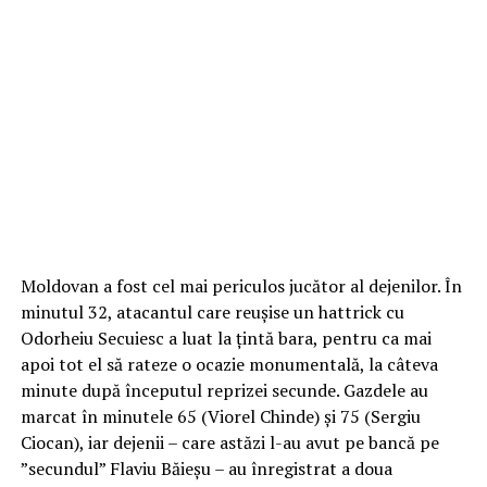
Moldovan a fost cel mai periculos jucător al dejenilor. În
minutul 32, atacantul care reușise un hattrick cu
Odorheiu Secuiesc a luat la țintă bara, pentru ca mai
apoi tot el să rateze o ocazie monumentală, la câteva
minute după începutul reprizei secunde. Gazdele au
marcat în minutele 65 (Viorel Chinde) și 75 (Sergiu
Ciocan), iar dejenii – care astăzi l-au avut pe bancă pe
”secundul” Flaviu Băieșu – au înregistrat a doua