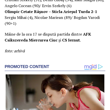
Angelo Cocean (90)/ Ervin Szekely (6)
Olimpic Cetate Râşnov – Sticla Arieşul Turda 2-1
Sergiu Mihai (4), Nicolae Mariean (89)/ Bogdan Varodi
(90+1)
Mâine de la ora 17 se dispută partida dintre
AFK
Csikszereda Miercurea Ciuc
și
CS Iernut
.
foto: arhivă