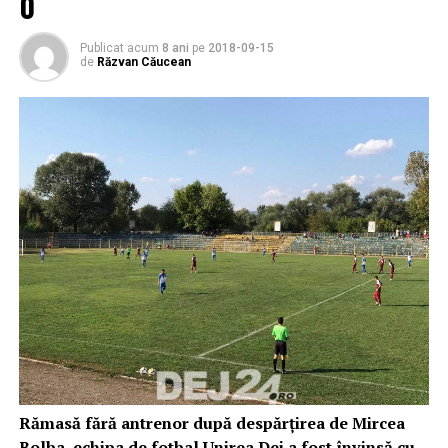
0
Publicat acum
8 ani
pe
2018-09-15
de
Răzvan Căucean
Rămasă fără antrenor după despărțirea de Mircea
Bolba, echipa de fotbal Unirea Dej a fost învinsă cu