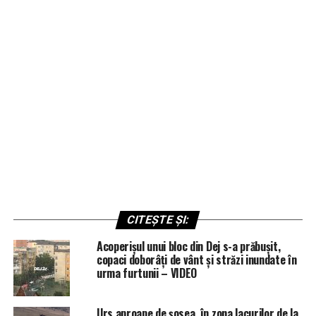
CITEȘTE ȘI:
Acoperișul unui bloc din Dej s-a prăbușit,
copaci doborâți de vânt și străzi inundate în
urma furtunii – VIDEO
Urs aproape de șosea, în zona lacurilor de la