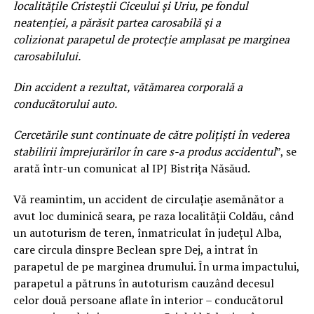
localităţile Cristeştii Ciceului şi Uriu, pe fondul
neatenţiei, a părăsit partea carosabilă şi a
colizionat parapetul de protecţie amplasat pe marginea
carosabilului.
Din accident a rezultat, vătămarea corporală a
conducătorului auto.
Cercetările sunt continuate de către poliţişti în vederea
stabilirii împrejurărilor în care s-a produs accidentul
”, se
arată într-un comunicat al IPJ Bistrița Năsăud.
Vă reamintim, un accident de circulație asemănător a
avut loc duminică seara, pe raza localității Coldău, când
un autoturism de teren, înmatriculat în județul Alba,
care circula dinspre Beclean spre Dej, a intrat în
parapetul de pe marginea drumului. În urma impactului,
parapetul a pătruns în autoturism cauzând decesul
celor două persoane aflate în interior – conducătorul