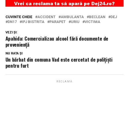
CUVINTE CHEIE
ACCIDENT
AMBULANTA
BECLEAN
DEJ
DN17
IPJ BISTRITA
PARAPET
URIU
VICTIMA
VEZI ȘI:
Apahida: Comercializau alcool fără documente de
proveniență
NU RATA ȘI
Un bărbat din comuna Vad este cercetat de polițiști
pentru furt
RECLAMĂ