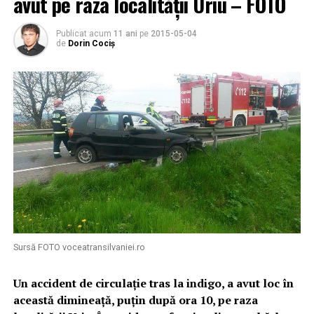
avut pe raza localității Uriu – FOTO
Publicat acum
11 ani
pe
2015-05-04
de
Dorin Cociș
Sursă FOTO voceatransilvaniei.ro
Un accident de circulație tras la indigo, a avut loc în
această dimineață, puțin după ora 10, pe raza