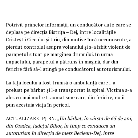
Potrivit primelor informații, un conducător auto care se
deplasa pe direcția Bistrița – Dej, între localitățile
Cristeștii Ciceului și Uriu, din motive încă necunoscute, a
pierdut controlul asupra volanului și s-a izbit violent de
parapetul situat pe marginea drumului. În urma
impactului, parapetul a pătruns în mașină, dar din
fericire fără să-l atingă pe conducătorul autoturismului.
La fața locului a fost trimisă o ambulanță care l-a
preluat pe bărbat și l-a transportat la spital. Victima s-a
ales cu mai multe traumatisme care, din fericire, nu îi
pun acestuia viața în pericol.
ACTUALIZARE IPJ BN: „
Un bărbat, în vârstă de 65 de ani,
din Oradea, judeţul Bihor, în timp ce conducea un
autoturism în direcţia de mers Beclean-Dej, între