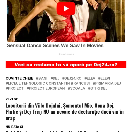
CUVINTE CHEIE
BANI
DEJ
DEJ24.RO
ELEV
ELEVI
LICEUL TEHNOLOGIC CONSTANTIN BRANCUSI
PRIMARIA DEJ
PROIECT
PROIECT EUROPEAN
SCOALA
STIRI DEJ
VEZI ȘI:
Locuitorii din Viile Dejului, Șomcutul Mic, Ocna Dej,
Pintic și Dej Triaj NU au nevoie de declarație dacă vin în
oraș
NU RATA ȘI