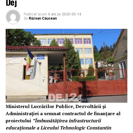
Dej
Publicat acum
6 ani
pe
2020-05-14
de
Răzvan Căucean
Ministerul Lucrărilor Publice, Dezvoltării și
Administrației a semnat contractul de finanțare al
proiectului
”Îmbunătățirea infrastructurii
educaționale a Liceului Tehnologic Constantin