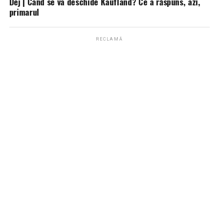
Dej | Când se va deschide Kaufland? Ce a răspuns, azi,
primarul
RECLAMĂ