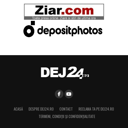
ACASĂ
DESPRE DEJ24.RO
CONTACT
RECLAMA TA PE DEJ24.RO
TERMENI, CONDIŢII ȘI CONFIDENȚIALITATE