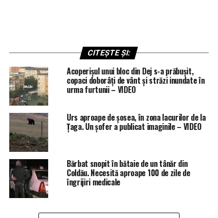
CITEȘTE ȘI:
Acoperișul unui bloc din Dej s-a prăbușit,
copaci doborâți de vânt și străzi inundate în
urma furtunii – VIDEO
Urs aproape de șosea, în zona lacurilor de la
Țaga. Un șofer a publicat imaginile – VIDEO
Bărbat snopit în bătaie de un tânăr din
Coldău. Necesită aproape 100 de zile de
îngrijiri medicale