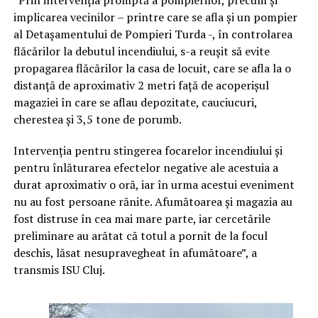
”Prin intervenția promptă a pompierilor, precum și
implicarea vecinilor – printre care se afla și un pompier
al Detașamentului de Pompieri Turda -, în controlarea
flăcărilor la debutul incendiului, s-a reușit să evite
propagarea flăcărilor la casa de locuit, care se afla la o
distanță de aproximativ 2 metri față de acoperișul
magaziei în care se aflau depozitate, cauciucuri,
cherestea și 3,5 tone de porumb.
Intervenția pentru stingerea focarelor incendiului și
pentru înlăturarea efectelor negative ale acestuia a
durat aproximativ o oră, iar în urma acestui eveniment
nu au fost persoane rănite. Afumătoarea și magazia au
fost distruse în cea mai mare parte, iar cercetările
preliminare au arătat că totul a pornit de la focul
deschis, lăsat nesupravegheat în afumătoare”, a
transmis ISU Cluj.