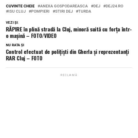
CUVINTE CHEIE
ANEXA GOSPODAREASCA
DEJ
DEJ24.RO
ISU CLUJ
POMPIERI
STIRI DEJ
TURDA
VEZI ȘI:
RĂPIRE în plină stradă la Cluj, minoră suită cu forța într-
o mașină – FOTO/VIDEO
NU RATA ȘI
Control efectuat de polițiști din Gherla și reprezentanți
RAR Cluj – FOTO
RECLAMĂ