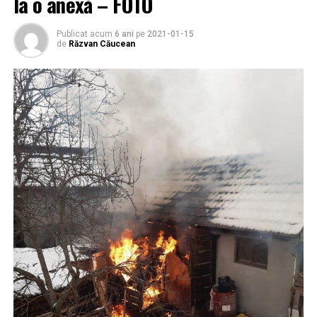
la o anexă – FOTO
Publicat acum
6 ani
pe
2021-01-15
de
Răzvan Căucean