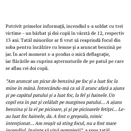
Potrivit primelor informații, incendiul s-a soldat cu trei
victime – un bărbat și doi copii în vârstă de 12, respectiv
13 ani. Tatăl minorilor ar fi vrut să reaprindă focul din
soba pentru încălzire cu lemne și a aruncat benzină pe
jar. În acel moment s-a produs o mică deflagrație,
iar flăcările au cuprins așternuturile de pe patul pe care
se aflau cei doi copii.
”Am aruncat un picur de benzină pe foc și a luat foc la
mine în mână. Întorcându-mă ca să îl arunc afară a ajuns
și pe capătul patului și a luat foc, la fel și hainele. Un
copil era în pat și celălalt pe marginea patului… A ajuns
benzina și la el pe picioare, și și pe picioarele fetiței… Le-
au luat foc hainele, da. A fost o greșeala, nimic
intenționat… Am reușit să sting focul, nu a fost mare
incendiul, înainte să vină pompierii”
, a spus tatăl