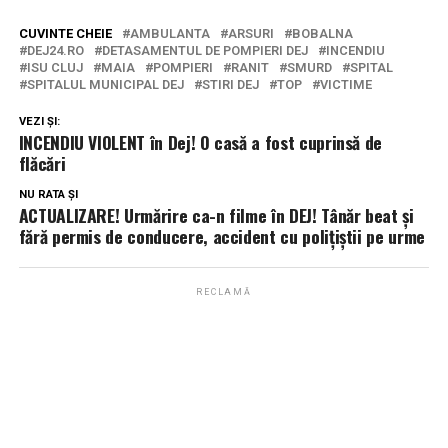
CUVINTE CHEIE
AMBULANTA
ARSURI
BOBALNA
DEJ24.RO
DETASAMENTUL DE POMPIERI DEJ
INCENDIU
ISU CLUJ
MAIA
POMPIERI
RANIT
SMURD
SPITAL
SPITALUL MUNICIPAL DEJ
STIRI DEJ
TOP
VICTIME
VEZI ȘI:
INCENDIU VIOLENT în Dej! O casă a fost cuprinsă de
flăcări
NU RATA ȘI
ACTUALIZARE! Urmărire ca-n filme în DEJ! Tânăr beat și
fără permis de conducere, accident cu polițiștii pe urme
RECLAMĂ