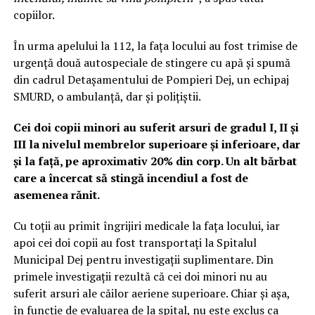
copiilor.
În urma apelului la 112, la fața locului au fost trimise de
urgență două autospeciale de stingere cu apă și spumă
din cadrul Detașamentului de Pompieri Dej, un echipaj
SMURD, o ambulanță, dar și polițiștii.
Cei doi copii minori au suferit arsuri de gradul I, II și
III la nivelul membrelor superioare și inferioare, dar
și la față, pe aproximativ 20% din corp. Un alt bărbat
care a încercat să stingă incendiul a fost de
asemenea rănit.
Cu toții au primit îngrijiri medicale la fața locului, iar
apoi cei doi copii au fost transportați la Spitalul
Municipal Dej pentru investigații suplimentare. Din
primele investigații rezultă că cei doi minori nu au
suferit arsuri ale căilor aeriene superioare. Chiar și așa,
în funcție de evaluarea de la spital, nu este exclus ca