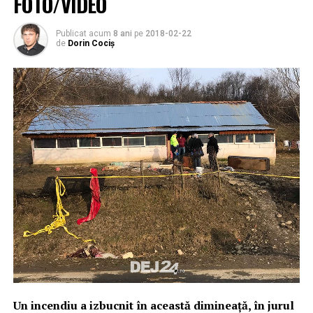
FOTO/VIDEO
Publicat acum
8 ani
pe
2018-02-22
de
Dorin Cociș
Un incendiu a izbucnit în această dimineață, în jurul