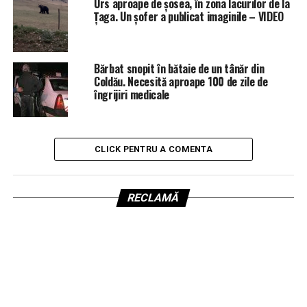
Urs aproape de șosea, în zona lacurilor de la
Țaga. Un șofer a publicat imaginile – VIDEO
Bărbat snopit în bătaie de un tânăr din
Coldău. Necesită aproape 100 de zile de
îngrijiri medicale
CLICK PENTRU A COMENTA
RECLAMĂ