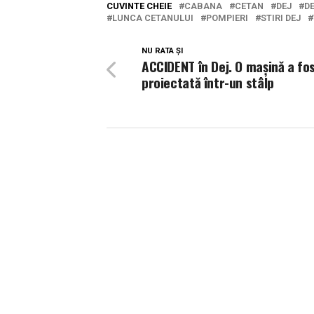
CUVINTE CHEIE
CABANA
CETAN
DEJ
D
LUNCA CETANULUI
POMPIERI
STIRI DEJ
NU RATA ȘI
ACCIDENT în Dej. O mașină a fo
proiectată într-un stâlp