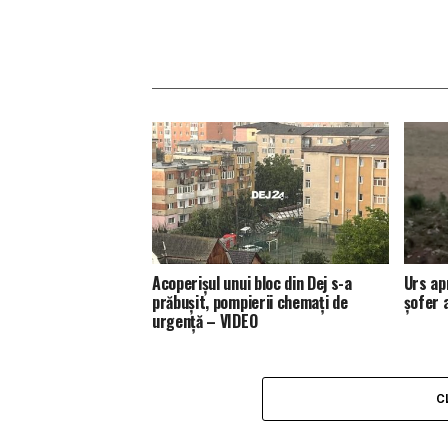
Acoperișul unui bloc din Dej s-a
Urs ap
prăbușit, pompierii chemați de
șofer 
urgență – VIDEO
C