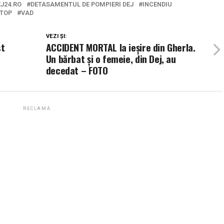
EJ24.RO
DETASAMENTUL DE POMPIERI DEJ
INCENDIU
TOP
VAD
VEZI ȘI:
st
ACCIDENT MORTAL la ieșire din Gherla.
Un bărbat și o femeie, din Dej, au
decedat – FOTO
RECLAMĂ