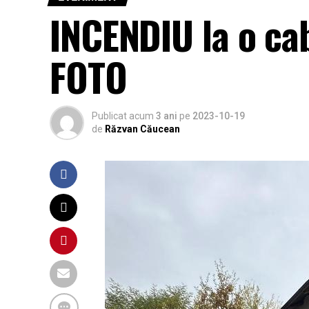
INCENDIU la o ca
FOTO
Publicat acum
3 ani
pe
2023-10-19
de
Răzvan Căucean