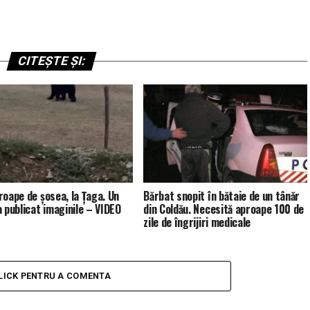
CITEȘTE ȘI:
roape de șosea, la Țaga. Un
Bărbat snopit în bătaie de un tânăr
a publicat imaginile – VIDEO
din Coldău. Necesită aproape 100 de
zile de îngrijiri medicale
LICK PENTRU A COMENTA