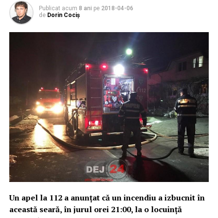
Publicat acum
8 ani
pe
2018-04-06
de
Dorin Cociș
Un apel la 112 a anunțat că un incendiu a izbucnit în
această seară, în jurul orei 21:00, la o locuință