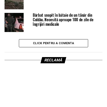
Bărbat snopit în bătaie de un tânăr din
Coldău. Necesită aproape 100 de zile de
îngrijiri medicale
CLICK PENTRU A COMENTA
RECLAMĂ