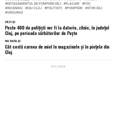
DETASAMENTUL DE POMPIERI DEJ
FLACARI
FOC
INCENDIU
ISU CLUJ
POLITISTI
POMPIERI
STIRI DEJ
UNGURAS
VEZI ȘI:
Peste 400 de polițiști vor fi la datorie, zilnic, în județul
Cluj, pe perioada sărbătorilor de Paște
NU RATA ȘI
Cât costă carnea de miel în magazinele și în piețele din
Cluj
RECLAMĂ