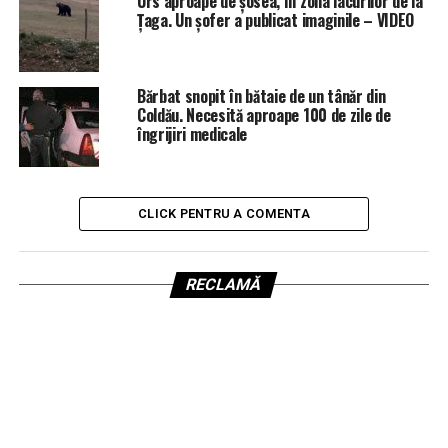
Urs aproape de șosea, în zona lacurilor de la
Țaga. Un șofer a publicat imaginile – VIDEO
Bărbat snopit în bătaie de un tânăr din
Coldău. Necesită aproape 100 de zile de
îngrijiri medicale
CLICK PENTRU A COMENTA
RECLAMĂ