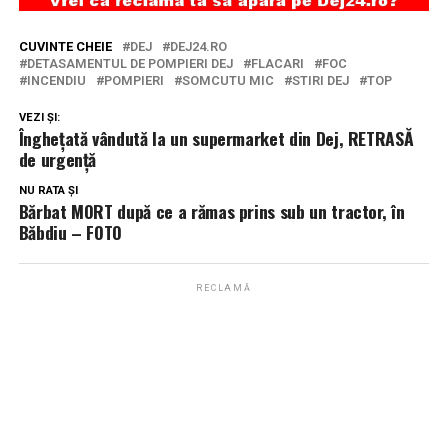
CUVINTE CHEIE
DEJ
DEJ24.RO
DETASAMENTUL DE POMPIERI DEJ
FLACARI
FOC
INCENDIU
POMPIERI
SOMCUTU MIC
STIRI DEJ
TOP
VEZI ȘI:
Înghețată vândută la un supermarket din Dej, RETRASĂ
de urgență
NU RATA ȘI
Bărbat MORT după ce a rămas prins sub un tractor, în
Băbdiu – FOTO
RECLAMĂ