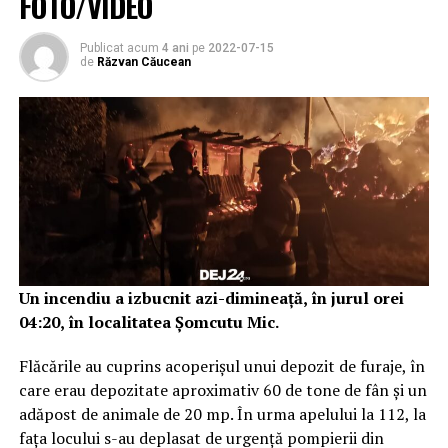
FOTO/VIDEO
Publicat acum
4 ani
pe
2022-07-15
de
Răzvan Căucean
Un incendiu a izbucnit azi-dimineață, în jurul orei
04:20, în localitatea Șomcutu Mic.
Flăcările au cuprins acoperișul unui depozit de furaje, în
care erau depozitate aproximativ 60 de tone de fân și un
adăpost de animale de 20 mp. În urma apelului la 112, la
fața locului s-au deplasat de urgență pompierii din