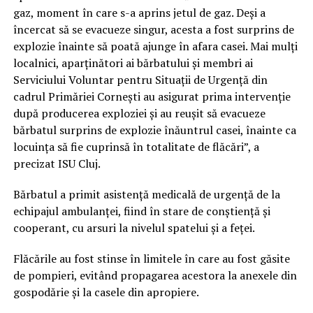
gaz, moment în care s-a aprins jetul de gaz. Deși a
încercat să se evacueze singur, acesta a fost surprins de
explozie înainte să poată ajunge în afara casei. Mai mulți
localnici, aparținători ai bărbatului și membri ai
Serviciului Voluntar pentru Situații de Urgență din
cadrul Primăriei Cornești au asigurat prima intervenție
după producerea exploziei și au reușit să evacueze
bărbatul surprins de explozie înăuntrul casei, înainte ca
locuința să fie cuprinsă în totalitate de flăcări”, a
precizat ISU Cluj.
Bărbatul a primit asistență medicală de urgență de la
echipajul ambulanței, fiind în stare de conștiență și
cooperant, cu arsuri la nivelul spatelui și a feței.
Flăcările au fost stinse în limitele în care au fost găsite
de pompieri, evitând propagarea acestora la anexele din
gospodărie și la casele din apropiere.