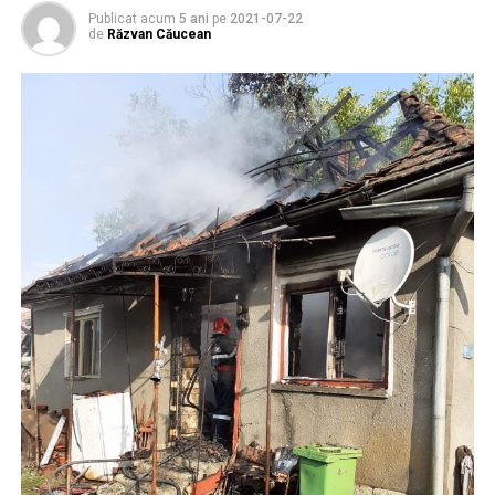
Publicat acum
5 ani
pe
2021-07-22
de
Răzvan Căucean