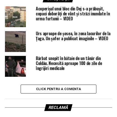
Acoperișul unui bloc din Dej s-a prăbușit,
copaci doborâți de vânt și străzi inundate în
urma furtunii – VIDEO
Urs aproape de șosea, în zona lacurilor de la
Țaga. Un șofer a publicat imaginile – VIDEO
Bărbat snopit în bătaie de un tânăr din
Coldău. Necesită aproape 100 de zile de
îngrijiri medicale
CLICK PENTRU A COMENTA
RECLAMĂ