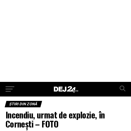
ŞTIRI DIN ZONĂ
Incendiu, urmat de explozie, în
Cornești – FOTO