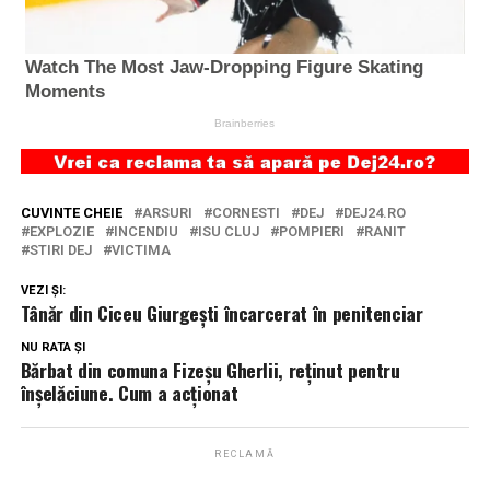
CUVINTE CHEIE
ARSURI
CORNESTI
DEJ
DEJ24.RO
EXPLOZIE
INCENDIU
ISU CLUJ
POMPIERI
RANIT
STIRI DEJ
VICTIMA
VEZI ȘI:
Tânăr din Ciceu Giurgești încarcerat în penitenciar
NU RATA ȘI
Bărbat din comuna Fizeșu Gherlii, reținut pentru
înșelăciune. Cum a acționat
RECLAMĂ