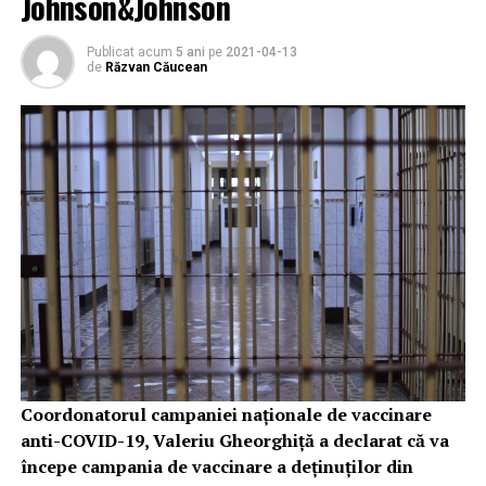
Johnson&Johnson
Publicat acum
5 ani
pe
2021-04-13
de
Răzvan Căucean
Coordonatorul campaniei naționale de vaccinare
anti-COVID-19, Valeriu Gheorghiță a declarat că va
începe campania de vaccinare a deținuților din