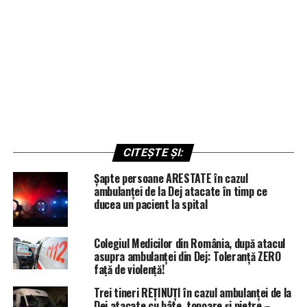
CITEȘTE ȘI:
Șapte persoane ARESTATE în cazul
ambulanței de la Dej atacate în timp ce
ducea un pacient la spital
Colegiul Medicilor din România, după atacul
asupra ambulanței din Dej: Toleranță ZERO
față de violență!
Trei tineri REȚINUȚI în cazul ambulanței de la
Dej atacate cu bâte, topoare și pietre –