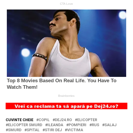
CUVINTE CHEIE
COPIL
DEJ24.RO
ELICOPTER
ELICOPTER SMURD
ILEANDA
POMPIERI
RUS
SALAJ
SMURD
SPITAL
STIRI DEJ
VICTIMA