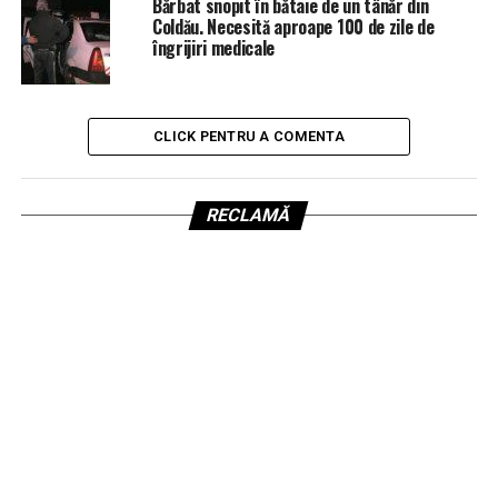
Bărbat snopit în bătaie de un tânăr din
Coldău. Necesită aproape 100 de zile de
îngrijiri medicale
CLICK PENTRU A COMENTA
RECLAMĂ