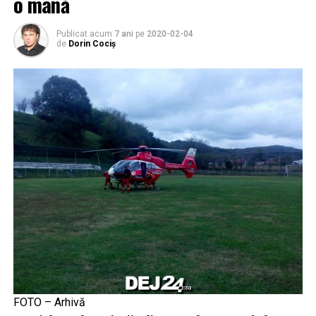
o mână
Publicat acum
7 ani
pe
2020-02-04
de
Dorin Cociș
FOTO – Arhivă