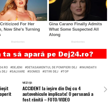
24.RO
DEJENI
DETASAMENTUL DE POMPIERI DEJ
INUNDATII
 DEJ
SALVARE
SOMES
STIRI DEJ
TOP
VEZI ȘI:
ieșit
ACCIDENT la ieșire din Dej cu 4
operit
autovehicule implicate! O persoană a
fost rănită – FOTO/VIDEO