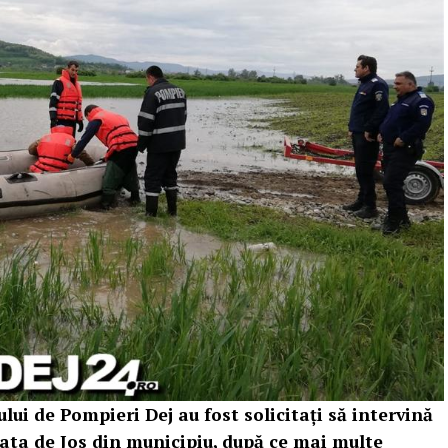
ui de Pompieri Dej au fost solicitați să intervină
ata de Jos din municipiu, după ce mai multe