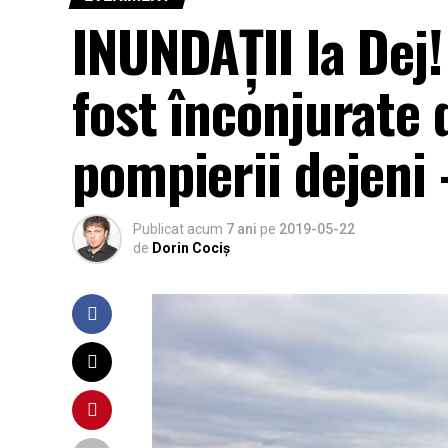
INUNDAȚII la Dej
fost înconjurate 
pompierii dejeni
Publicat acum
7 ani
pe
2019-05-22
de
Dorin Cociș