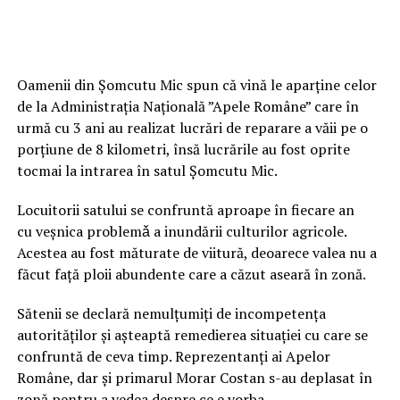
Oamenii din Șomcutu Mic spun că vină le aparţine celor
de la Administrația Națională ”Apele Române” care în
urmă cu 3 ani au realizat lucrări de reparare a văii pe o
porțiune de 8 kilometri, însă lucrările au fost oprite
tocmai la intrarea în satul Șomcutu Mic.
Locuitorii satului se confruntă aproape în fiecare an
cu veşnica problemǎ a inundării culturilor agricole.
Acestea au fost măturate de viitură, deoarece valea nu a
făcut faţă ploii abundente care a căzut aseară în zonă.
Sătenii se declară nemulţumiţi de incompetenţa
autorităţilor şi aşteaptă remedierea situaţiei cu care se
confruntă de ceva timp. Reprezentanți ai Apelor
Române, dar și primarul Morar Costan s-au deplasat în
zonă pentru a vedea despre ce e vorba.