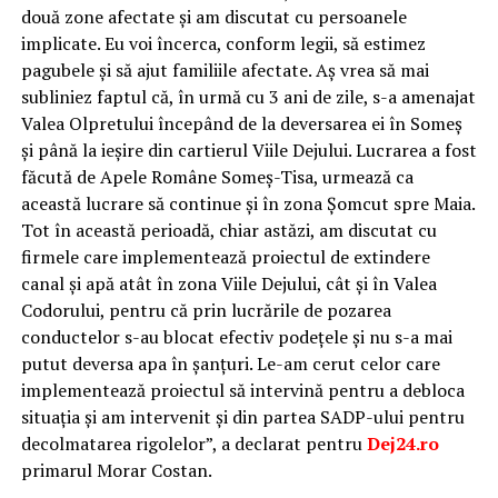
două zone afectate și am discutat cu persoanele
implicate. Eu voi încerca, conform legii, să estimez
pagubele și să ajut familiile afectate. Aș vrea să mai
subliniez faptul că, în urmă cu 3 ani de zile, s-a amenajat
Valea Olpretului începând de la deversarea ei în Someș
și până la ieșire din cartierul Viile Dejului. Lucrarea a fost
făcută de Apele Române Someș-Tisa, urmează ca
această lucrare să continue și în zona Șomcut spre Maia.
Tot în această perioadă, chiar astăzi, am discutat cu
firmele care implementează proiectul de extindere
canal și apă atât în zona Viile Dejului, cât și în Valea
Codorului, pentru că prin lucrările de pozarea
conductelor s-au blocat efectiv podețele și nu s-a mai
putut deversa apa în șanțuri. Le-am cerut celor care
implementează proiectul să intervină pentru a debloca
situația și am intervenit și din partea SADP-ului pentru
decolmatarea rigolelor”, a declarat pentru
Dej24.ro
primarul Morar Costan.