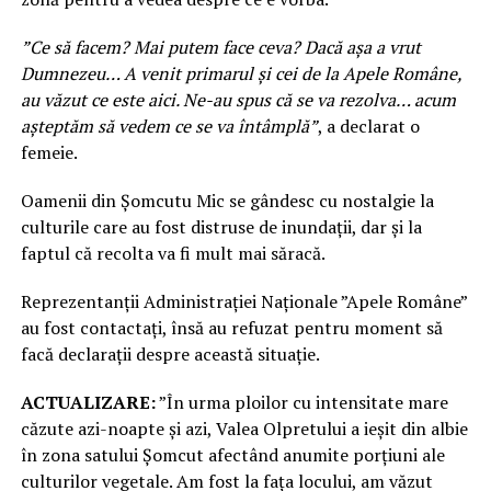
”Ce să facem? Mai putem face ceva? Dacă aşa a vrut
Dumnezeu… A venit primarul şi cei de la Apele Române,
au văzut ce este aici. Ne-au spus că se va rezolva… acum
aşteptăm să vedem ce se va întâmplă”
, a declarat o
femeie.
Oamenii din Șomcutu Mic se gândesc cu nostalgie la
culturile care au fost distruse de inundații, dar şi la
faptul că recolta va fi mult mai săracă.
Reprezentanții Administrației Naționale ”Apele Române”
au fost contactați, însă au refuzat pentru moment să
facă declarații despre această situație.
ACTUALIZARE:
”În urma ploilor cu intensitate mare
căzute azi-noapte și azi, Valea Olpretului a ieșit din albie
în zona satului Șomcut afectând anumite porțiuni ale
culturilor vegetale. Am fost la fața locului, am văzut