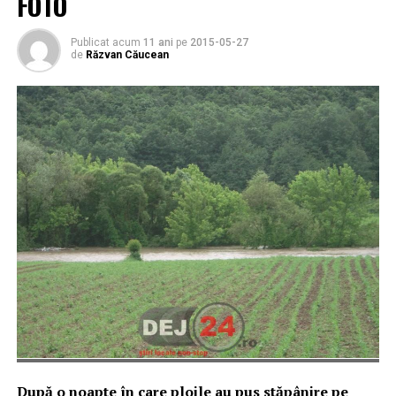
FOTO
Publicat acum
11 ani
pe
2015-05-27
de
Răzvan Căucean
După o noapte în care ploile au pus stăpânire pe