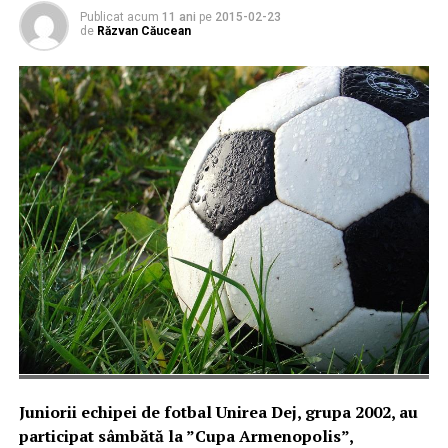
Publicat acum
11 ani
pe
2015-02-23
de
Răzvan Căucean
Juniorii echipei de fotbal Unirea Dej, grupa 2002, au
participat sâmbătă la ”Cupa Armenopolis”,