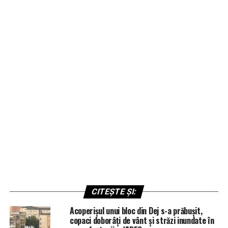
CITEȘTE ȘI:
Acoperișul unui bloc din Dej s-a prăbușit,
copaci doborâți de vânt și străzi inundate în