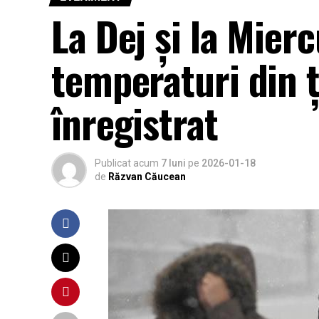
La Dej și la Mier
temperaturi din ț
înregistrat
Publicat acum
7 luni
pe
2026-01-18
de
Răzvan Căucean