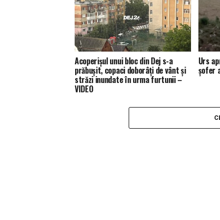
Acoperișul unui bloc din Dej s-a
Urs ap
prăbușit, copaci doborâți de vânt și
șofer 
străzi inundate în urma furtunii –
VIDEO
C