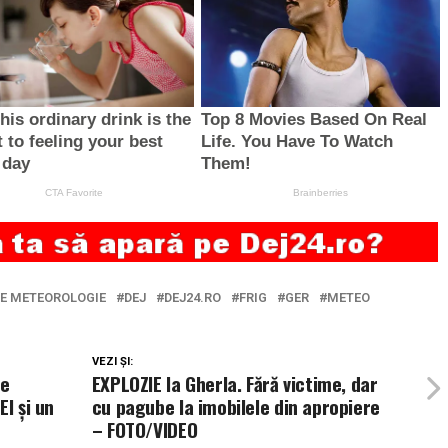
DE METEOROLOGIE
DEJ
DEJ24.RO
FRIG
GER
METEO
VEZI ȘI:
de
EXPLOZIE la Gherla. Fără victime, dar
El și un
cu pagube la imobilele din apropiere
– FOTO/VIDEO