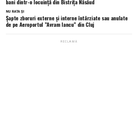
bani dintr-o locuință din Bistrița Năsăud
NU RATA ȘI
Şapte zboruri externe şi interne întârziate sau anulate
de pe Aeroportul ”Avram Iancu” din Cluj
RECLAMĂ