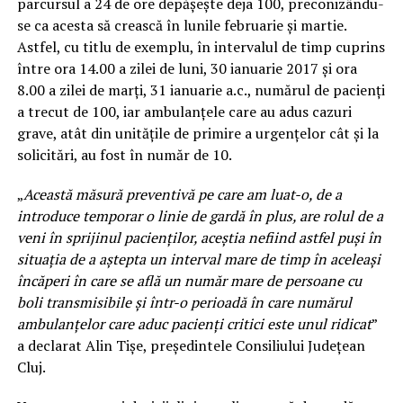
parcursul a 24 de ore depăşeşte deja 100, preconizându-
se ca acesta să crească în lunile februarie şi martie.
Astfel, cu titlu de exemplu, în intervalul de timp cuprins
între ora 14.00 a zilei de luni, 30 ianuarie 2017 şi ora
8.00 a zilei de marţi, 31 ianuarie a.c., numărul de pacienţi
a trecut de 100, iar ambulanţele care au adus cazuri
grave, atât din unităţile de primire a urgenţelor cât şi la
solicitări, au fost în număr de 10.
„
Această măsură preventivă pe care am luat-o, de a
introduce temporar o linie de gardă în plus, are rolul de a
veni în sprijinul pacienţilor, aceştia nefiind astfel puşi în
situaţia de a aştepta un interval mare de timp în aceleaşi
încăperi în care se află un număr mare de persoane cu
boli transmisibile şi într-o perioadă în care numărul
ambulanţelor care aduc pacienţi critici este unul ridicat
”
a declarat Alin Tişe, preşedintele Consiliului Judeţean
Cluj.