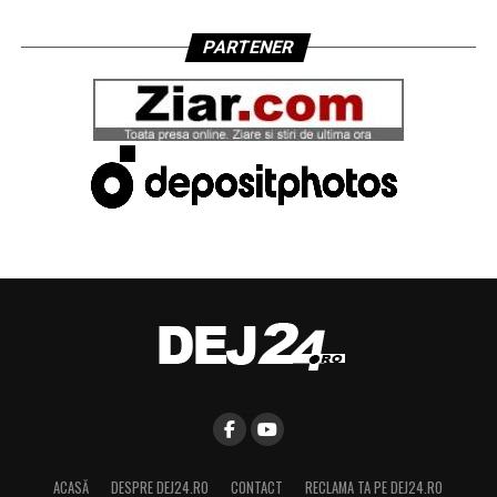
PARTENER
ACASĂ
DESPRE DEJ24.RO
CONTACT
RECLAMA TA PE DEJ24.RO