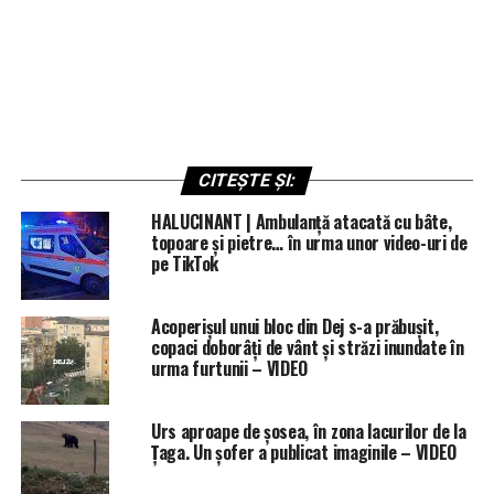
CITEȘTE ȘI:
HALUCINANT | Ambulanță atacată cu bâte,
topoare și pietre… în urma unor video-uri de
pe TikTok
Acoperișul unui bloc din Dej s-a prăbușit,
copaci doborâți de vânt și străzi inundate în
urma furtunii – VIDEO
Urs aproape de șosea, în zona lacurilor de la
Țaga. Un șofer a publicat imaginile – VIDEO