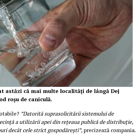
astăzi că mai multe localități de lângă Dej
od roșu de caniculă.
potabile?
”Datorită suprasolicitării sistemului de
ință a utilizării apei din rețeaua publică de distribuție,
uri decât cele strict gospodărești”
, precizează compania.