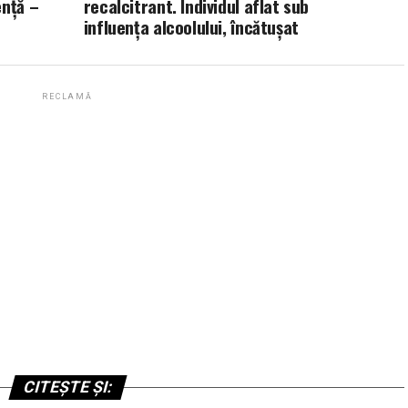
ență –
recalcitrant. Individul aflat sub
influența alcoolului, încătușat
RECLAMĂ
CITEȘTE ȘI: