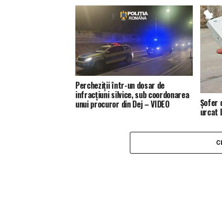
Percheziții într-un dosar de
infracțiuni silvice, sub coordonarea
Șofer d
unui procuror din Dej – VIDEO
urcat 
C