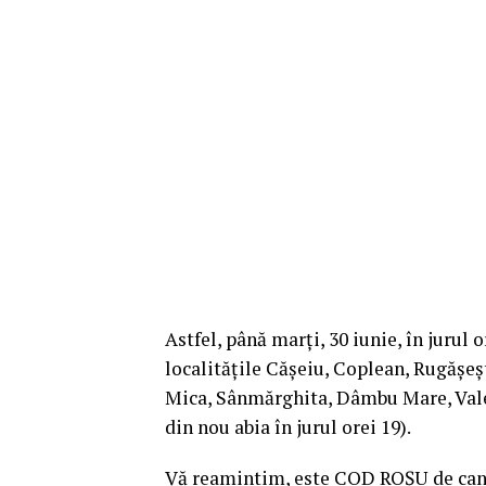
Astfel, până marți, 30 iunie, în jurul
localitățile Cășeiu, Coplean, Rugășeșt
Mica, Sânmărghita, Dâmbu Mare, Valea
din nou abia în jurul orei 19).
Vă reamintim, este COD ROȘU de canicu