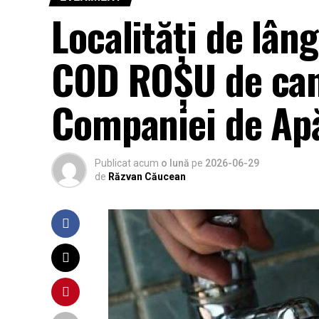
Localități de lân
COD ROȘU de cani
Companiei de Ap
Publicat acum
o lună
pe
2026-06-29
de
Răzvan Căucean