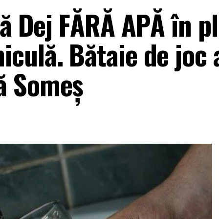
gă Dej FĂRĂ APĂ în pl
culă. Bătaie de joc 
ă Someș