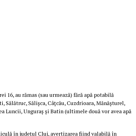
 orei 16, au rămas (sau urmează) fără apă potabilă
i, Sălătruc, Sălișca, Câțcău, Cuzdrioara, Mănășturel,
 Luncii, Unguraș și Batin (ultimele două vor avea apă
lă în județul Cluj, avertizarea fiind valabilă în