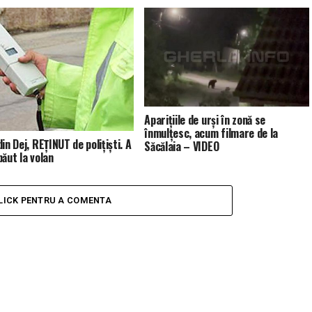
Aparițiile de urși în zonă se
înmulțesc, acum filmare de la
in Dej, REȚINUT de polițiști. A
Săcălaia – VIDEO
băut la volan
LICK PENTRU A COMENTA