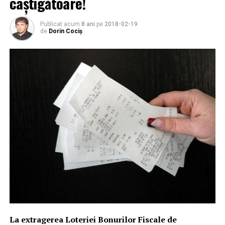
câştigătoare!
Publicat acum
8 ani
pe
2018-02-19
de
Dorin Cociș
La extragerea Loteriei Bonurilor Fiscale de