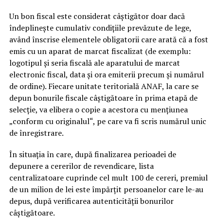
Un bon fiscal este considerat câştigător doar dacă
îndeplineşte cumulativ condiţiile prevăzute de lege,
având înscrise elementele obligatorii care arată că a fost
emis cu un aparat de marcat fiscalizat (de exemplu:
logotipul şi seria fiscală ale aparatului de marcat
electronic fiscal, data şi ora emiterii precum şi numărul
de ordine). Fiecare unitate teritorială ANAF, la care se
depun bonurile fiscale câştigătoare în prima etapă de
selecţie, va elibera o copie a acestora cu menţiunea
„conform cu originalul“, pe care va fi scris numărul unic
de înregistrare.
În situaţia în care, după finalizarea perioadei de
depunere a cererilor de revendicare, lista
centralizatoare cuprinde cel mult 100 de cereri, premiul
de un milion de lei este împărţit persoanelor care le-au
depus, după verificarea autenticităţii bonurilor
câştigătoare.