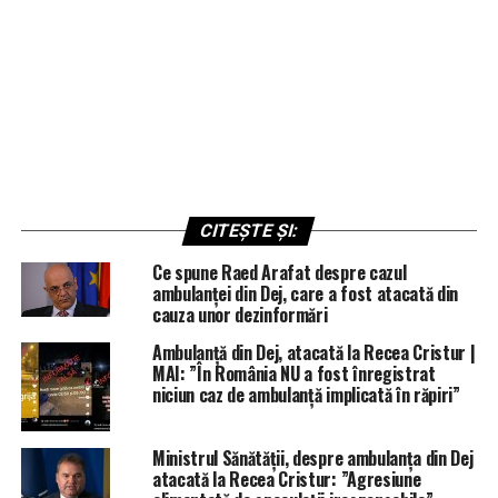
CITEȘTE ȘI:
Ce spune Raed Arafat despre cazul
ambulanței din Dej, care a fost atacată din
cauza unor dezinformări
Ambulanță din Dej, atacată la Recea Cristur |
MAI: ”În România NU a fost înregistrat
niciun caz de ambulanță implicată în răpiri”
Ministrul Sănătății, despre ambulanța din Dej
atacată la Recea Cristur: ”Agresiune