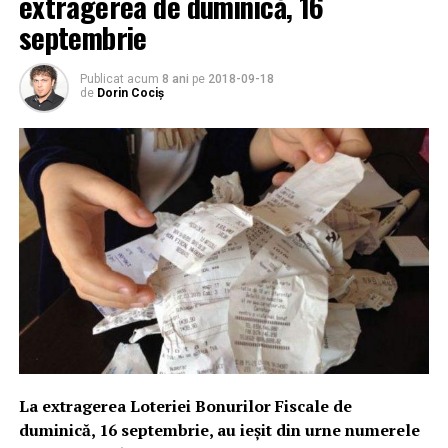
extragerea de duminică, 16
septembrie
Publicat acum
8 ani
pe
2018-09-18
de
Dorin Cociș
La extragerea Loteriei Bonurilor Fiscale de
duminică, 16 septembrie, au ieşit din urne numerele