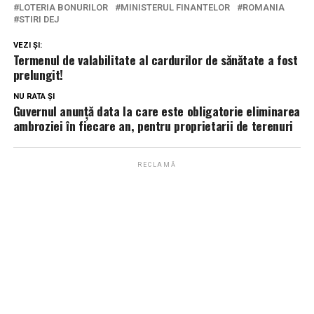
LOTERIA BONURILOR
MINISTERUL FINANTELOR
ROMANIA
STIRI DEJ
VEZI ȘI:
Termenul de valabilitate al cardurilor de sănătate a fost
prelungit!
NU RATA ȘI
Guvernul anunţă data la care este obligatorie eliminarea
ambroziei în fiecare an, pentru proprietarii de terenuri
RECLAMĂ