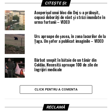
CITEȘTE ȘI:
Acoperișul unui bloc din Dej s-a prăbușit,
copaci doborâți de vânt și străzi inundate în
urma furtunii – VIDEO
Urs aproape de șosea, în zona lacurilor de la
Țaga. Un șofer a publicat imaginile – VIDEO
Bărbat snopit în bătaie de un tânăr din
Coldău. Necesită aproape 100 de zile de
îngrijiri medicale
CLICK PENTRU A COMENTA
RECLAMĂ