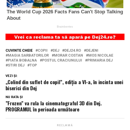
CUVINTE CHEIE
COPII
DEJ
DEJ24.RO
DEJENI
MAGIA SARBATORILOR
MORAR COSTAN
MOS NICOLAE
PIATA BOBALNA
POSTUL CRACIUNULUI
PRIMARIA DEJ
STIRI DEJ
TOP
VEZI ȘI:
„Colind din suflet de copil”, ediția a VI-a, în incinta unei
biserici din Dej
NU RATA ȘI
”Frozen” va rula la cinematograful 3D din Dej.
PROGRAMUL în perioada următoare
RECLAMĂ