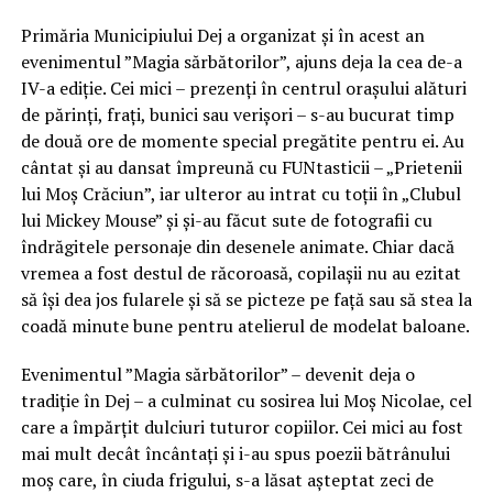
Primăria Municipiului Dej a organizat și în acest an
evenimentul ”Magia sărbătorilor”, ajuns deja la cea de-a
IV-a ediție. Cei mici – prezenți în centrul orașului alături
de părinți, frați, bunici sau verișori – s-au bucurat timp
de două ore de momente special pregătite pentru ei. Au
cântat și au dansat împreună cu FUNtasticii – „Prietenii
lui Moș Crăciun”, iar ulteror au intrat cu toții în „Clubul
lui Mickey Mouse” și și-au făcut sute de fotografii cu
îndrăgitele personaje din desenele animate. Chiar dacă
vremea a fost destul de răcoroasă, copilașii nu au ezitat
să își dea jos fularele și să se picteze pe față sau să stea la
coadă minute bune pentru atelierul de modelat baloane.
Evenimentul ”Magia sărbătorilor” – devenit deja o
tradiție în Dej – a culminat cu sosirea lui Moș Nicolae, cel
care a împărțit dulciuri tuturor copiilor. Cei mici au fost
mai mult decât încântați și i-au spus poezii bătrânului
moș care, în ciuda frigului, s-a lăsat așteptat zeci de