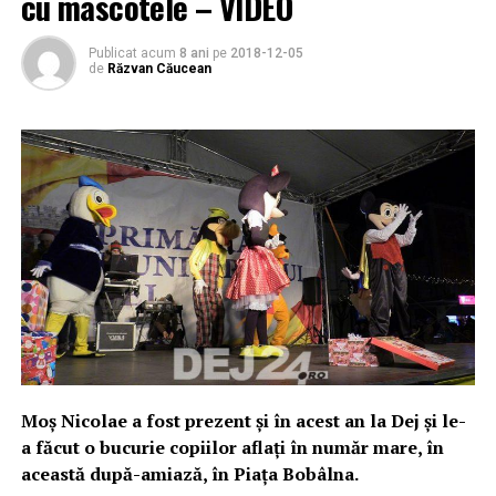
cu mascotele – VIDEO
Publicat acum
8 ani
pe
2018-12-05
de
Răzvan Căucean
Moș Nicolae a fost prezent și în acest an la Dej și le-
a făcut o bucurie copiilor aflați în număr mare, în
această după-amiază, în Piața Bobâlna.