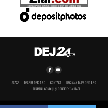
ACASĂ
DESPRE DEJ24.RO
CONTACT
RECLAMA TA PE DEJ24.RO
TERMENI, CONDIŢII ȘI CONFIDENȚIALITATE
Copyright © 2015 Dej24.ro. Toate drepturile rezervate.