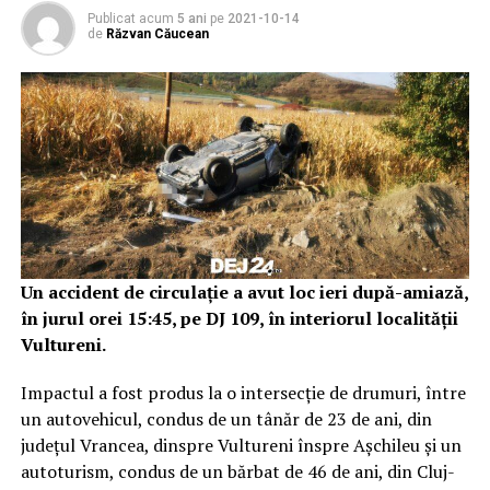
Publicat acum
5 ani
pe
2021-10-14
de
Răzvan Căucean
Un accident de circulație a avut loc ieri după-amiază,
în jurul orei 15:45, pe DJ 109, în interiorul localității
Vultureni.
Impactul a fost produs la o intersecție de drumuri, între
un autovehicul, condus de un tânăr de 23 de ani, din
județul Vrancea, dinspre Vultureni înspre Așchileu și un
autoturism, condus de un bărbat de 46 de ani, din Cluj-