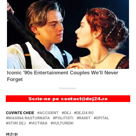
CUVINTE CHEIE
ACCIDENT
DEJ
DEJ24.RO
MASINA RASTURNATA
POLITISTI
RANIT
SPITAL
STIRI DEJ
VICTIMA
VULTURENI
VEZI ȘI: