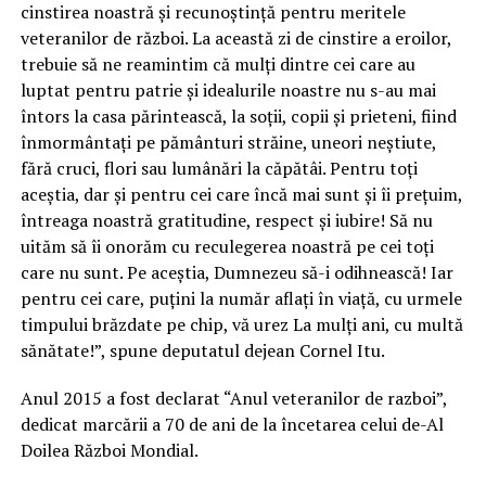
cinstirea noastră și recunoștință pentru meritele
veteranilor de război. La această zi de cinstire a eroilor,
trebuie să ne reamintim că mulți dintre cei care au
luptat pentru patrie și idealurile noastre nu s-au mai
întors la casa părintească, la soții, copii și prieteni, fiind
înmormântați pe pământuri străine, uneori neștiute,
fără cruci, flori sau lumânări la căpătâi. Pentru toți
aceștia, dar și pentru cei care încă mai sunt și îi prețuim,
întreaga noastră gratitudine, respect și iubire! Să nu
uităm să îi onorăm cu reculegerea noastră pe cei toți
care nu sunt. Pe aceștia, Dumnezeu să-i odihnească! Iar
pentru cei care, puțini la număr aflați în viață, cu urmele
timpului brăzdate pe chip, vă urez La mulți ani, cu multă
sănătate!”, spune deputatul dejean Cornel Itu.
Anul 2015 a fost declarat “Anul veteranilor de razboi”,
dedicat marcării a 70 de ani de la încetarea celui de-Al
Doilea Război Mondial.