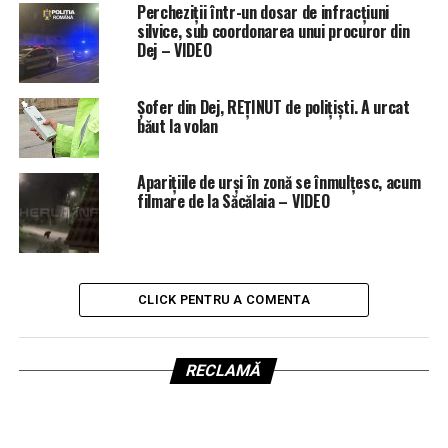
Percheziții într-un dosar de infracțiuni
silvice, sub coordonarea unui procuror din
Dej – VIDEO
Șofer din Dej, REȚINUT de polițiști. A urcat
băut la volan
Aparițiile de urși în zonă se înmulțesc, acum
filmare de la Săcălaia – VIDEO
CLICK PENTRU A COMENTA
RECLAMĂ