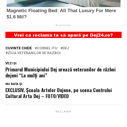
CUVINTE CHEIE
CORNEL ITU
DEJ
ZIUA VETERANILOR DE RAZBOI
VEZI ȘI:
Primarul Municipiului Dej urează veteranilor de război
dejeni “La mulți ani”
NU RATA ȘI
EXCLUSIV. Școala Artelor Dejene, pe scena Centrului
Cultural Arta Dej – FOTO/VIDEO
RECLAMĂ