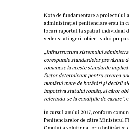
Nota de fundamentare a proiectului ar
administraţiei penitenciare erau în cu
locuri raportat la spaţiul individual
vederea atingerii obiectivului propus
„Infrastructura sistemului administraţ
corespunde standardelor prevăzute de
romanesc la aceste standarde implică u
factor determinant pentru crearea unor
numărul mare de hotărâri şi decizii a
împotriva statului român, al căror obie
referindu-se la condiţiile de cazare”
, 
În cursul anului 2017, conform comun
Penitenciarelor de către Ministerul F
Omului a soluţionat prin hotărâri şi d