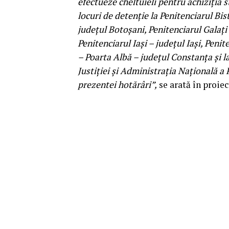
efectueze cheltuieli pentru achiziţia s
locuri de detenţie la Penitenciarul Bis
judeţul Botoşani, Penitenciarul Galaţi 
Penitenciarul Iaşi – judeţul Iaşi, Peni
– Poarta Albă – judeţul Constanţa şi la
Justiţiei şi Administraţia Naţională a
prezentei hotărâri”,
se arată în proiec