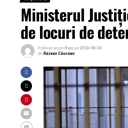
Ministerul Justiţ
de locuri de deten
Publicat acum
8 ani
pe
2018-08-30
de
Răzvan Căucean