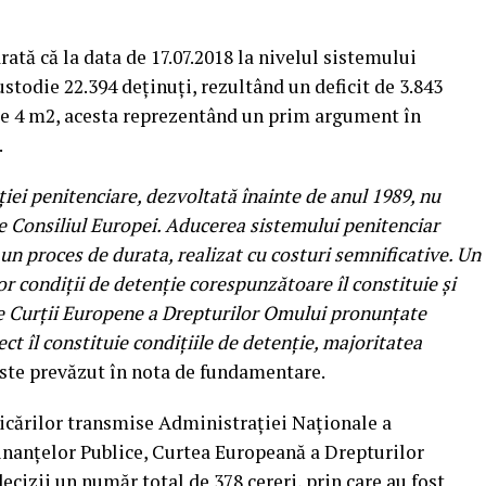
ată că la data de 17.07.2018 la nivelul sistemului
stodie 22.394 deţinuţi, rezultând un deficit de 3.843
 de 4 m2, acesta reprezentând un prim argument în
.
iei penitenciare, dezvoltată înainte de anul 1989, nu
 Consiliul Europei. Aducerea sistemului penitenciar
n proces de durata, realizat cu costuri semnificative. Un
 condiţii de detenţie corespunzătoare îl constituie şi
le Curţii Europene a Drepturilor Omului pronunţate
ct îl constituie condiţiile de detenţie, majoritatea
este prevăzut în nota de fundamentare.
icărilor transmise Administraţiei Naţionale a
inanţelor Publice, Curtea Europeană a Drepturilor
ecizii un număr total de 378 cereri, prin care au fost