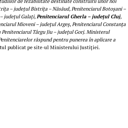
tudiilor de fezabilitate destinate construirii unor noi
triţa – judeţul Bistriţa – Năsăud, Penitenciarul Botoşani –
– judeţul Galaţi,
Penitenciarul Gherla – judeţul Cluj
,
tenciarul Mioveni – judeţul Argeş, Penitenciarul Constanţa
 Penitenciarul Târgu Jiu – judeţul Gorj. Ministerul
 Penitenciarelor răspund pentru punerea în aplicare a
tul publicat pe site-ul Ministerului Justiţiei.