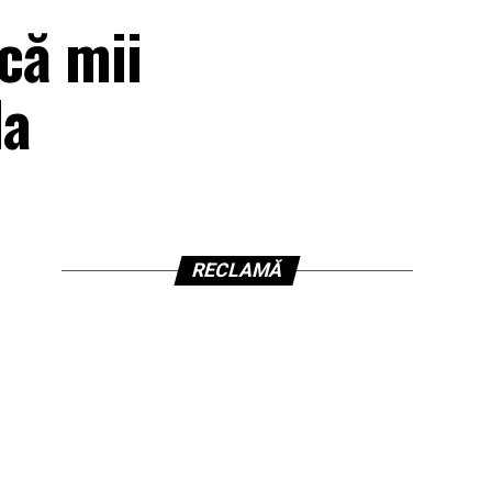
scă mii
la
RECLAMĂ