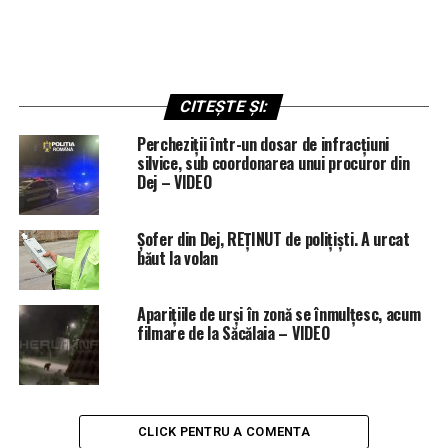
CITEȘTE ȘI:
Percheziții într-un dosar de infracțiuni
silvice, sub coordonarea unui procuror din
Dej – VIDEO
Șofer din Dej, REȚINUT de polițiști. A urcat
băut la volan
Aparițiile de urși în zonă se înmulțesc, acum
filmare de la Săcălaia – VIDEO
CLICK PENTRU A COMENTA