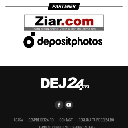
PARTENER
ACASĂ
DESPRE DEJ24.RO
CONTACT
RECLAMA TA PE DEJ24.RO
TERMENI, CONDIŢII ȘI CONFIDENȚIALITATE