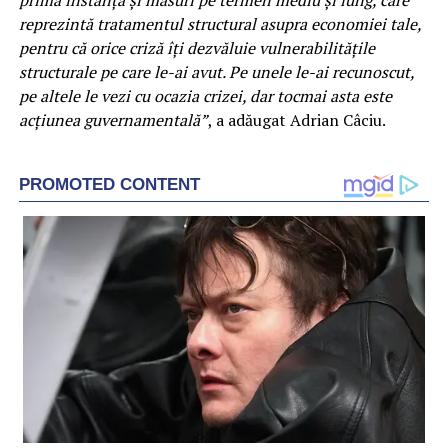
primă instanţă şi măsuri pe termen mediu şi lung, care
reprezintă tratamentul structural asupra economiei tale,
pentru că orice criză îţi dezvăluie vulnerabilităţile
structurale pe care le-ai avut. Pe unele le-ai recunoscut,
pe altele le vezi cu ocazia crizei, dar tocmai asta este
acţiunea guvernamentală”
, a adăugat Adrian Câciu.