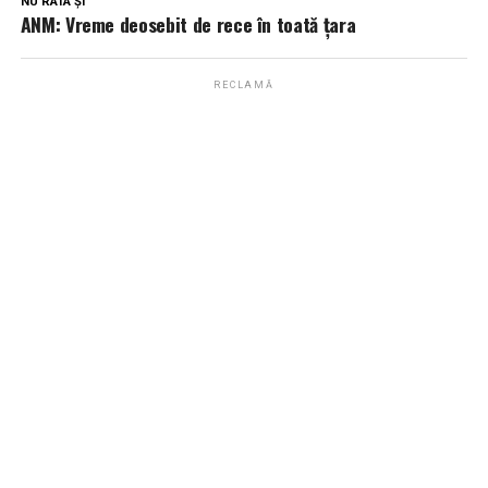
NU RATA ȘI
ANM: Vreme deosebit de rece în toată țara
RECLAMĂ