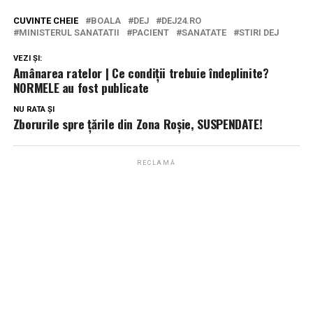
CUVINTE CHEIE
BOALA
DEJ
DEJ24.RO
MINISTERUL SANATATII
PACIENT
SANATATE
STIRI DEJ
VEZI ȘI:
Amânarea ratelor | Ce condiţii trebuie îndeplinite?
NORMELE au fost publicate
NU RATA ȘI
Zborurile spre țările din Zona Roșie, SUSPENDATE!
RECLAMĂ