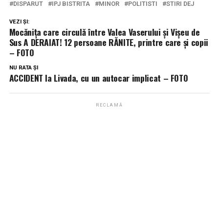
DISPARUT
IPJ BISTRITA
MINOR
POLITISTI
STIRI DEJ
VEZI ȘI:
Mocănița care circulă între Valea Vaserului și Vișeu de
Sus A DERAIAT! 12 persoane RĂNITE, printre care și copii
– FOTO
NU RATA ȘI
ACCIDENT la Livada, cu un autocar implicat – FOTO
RECLAMĂ