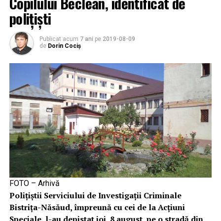
Copilului Beclean, identificat de
polițiști
Publicat acum
7 ani
pe
2019-08-09
de
Dorin Cociș
FOTO – Arhivă
Polițiștii Serviciului de Investigații Criminale
Bistrița-Năsăud, împreună cu cei de la Acțiuni
Speciale, l-au depistat joi, 8 august, pe o stradă din