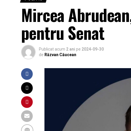
Mircea Abrudean, 
pentru Senat
Publicat acum
2 ani
pe
2024-09-30
de
Răzvan Căucean