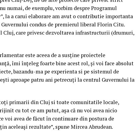
si nu numai, de exemplu, vorbim despre Programul
y”, la a carui elaborare am avut o contributie importanta
 Guvernului condus de premierul liberal Florin Citu.
 Cluj, care privesc dezvoltarea infrastructurii (drumuri,
rlamentar este aceea de a susține proiectele
anță, îmi înțeleg foarte bine acest rol, și voi face absolut
oiecte, bazandu-ma pe experienta si pe sistemul de
cești aproape patru ani petrecuți la centrul Guvernului la
oți primarii din Cluj si toate comunitatile locale,
jinit cu tot ce am putut, așa că nu voi avea nicio
ce voi avea de făcut în continuare din postura de
bțin aceleași rezultate”, spune Mircea Abrudean.