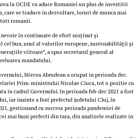
rea la OCDE va aduce Romaniei un plus de investitii
ta, care se traduce in dezvoltare, locuri de munca mai
 toti romanii.
 nevoie în continuare de efort susținut și
cel bun, unul al valorilor europene, sustenabilității și
nerațiile viitoare”, a spus secretarul general al
preluarea mandatului.
guvernului, Mircea Abrudean a ocupat in perioada dec.
elariei Prim-ministrului Nicolae Ciuca, tot o pozitie cu
a in cadrul Guvernului. In perioada feb-dec 2021 a fost
i, iar inainte a fost prefectul judetului Cluj, în
021, gestionand cu success perioada pandemiei de
ei mai buni prefecti din tara, din analizele realizate in