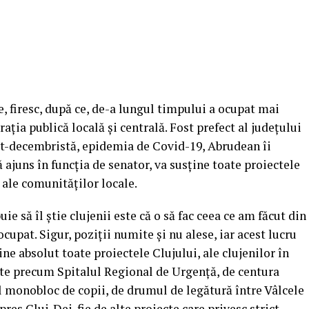
 firesc, după ce, de-a lungul timpului a ocupat mai
ția publică locală și centrală. Fost prefect al județului
ost-decembristă, epidemia de Covid-19, Abrudean îi
ă ajuns în funcția de senator, va susține toate proiectele
e ale comunităților locale.
e să îl știe clujenii este că o să fac ceea ce am făcut din
cupat. Sigur, poziții numite și nu alese, iar acest lucru
ine absolut toate proiectele Clujului, ale clujenilor în
cte precum Spitalul Regional de Urgență, de centura
l monobloc de copii, de drumul de legătură între Vâlcele
es Cluj-Dej, fie de alte proiecte care privesc strict