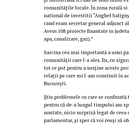
comunitățile locale. În zona rurală 
national de investitii “Anghel Salign
cand eram secretar general adjunct al
Avem 108 proiecte finantate in judetul
apa, canalizare, gaz).”
Sarcina cea mai importantă a unui pa
comunității care l-a ales. Eu, cu sigur
tot ce pot pentru a susține aceste pr
relații pe care mi l-am construit în a
București.
Știu problemele cu care se confruntă t
pentru că de-a lungul timpului am spri
noutate, nicio surpriză legat de ceea 
parlamentar, și sper că voi reuși să o