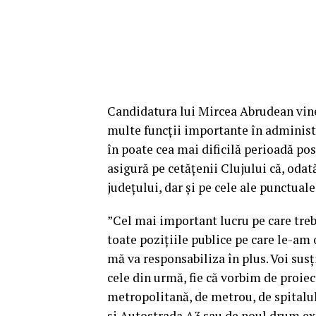
Candidatura lui Mircea Abrudean vine,
multe funcții importante în administra
în poate cea mai dificilă perioadă p
asigură pe cetățenii Clujului că, odat
județului, dar și pe cele ale punctual
”Cel mai important lucru pe care trebui
toate pozițiile publice pe care le-am o
mă va responsabiliza în plus. Voi susț
cele din urmă, fie că vorbim de proie
metropolitană, de metrou, de spitalu
și Autostrada A3 sau de noul drum expr