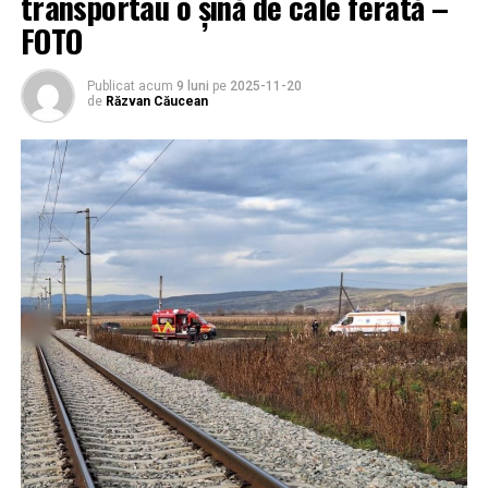
transportau o șină de cale ferată –
FOTO
Publicat acum
9 luni
pe
2025-11-20
de
Răzvan Căucean