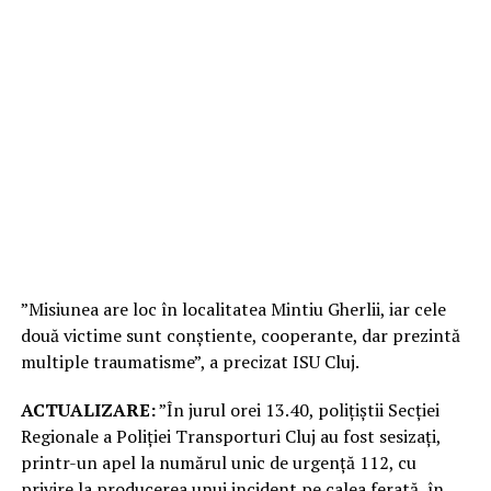
”Misiunea are loc în localitatea Mintiu Gherlii, iar cele
două victime sunt conștiente, cooperante, dar prezintă
multiple traumatisme”, a precizat ISU Cluj.
ACTUALIZARE:
”În jurul orei 13.40, polițiștii Secției
Regionale a Poliției Transporturi Cluj au fost sesizați,
printr-un apel la numărul unic de urgență 112, cu
privire la producerea unui incident pe calea ferată, în