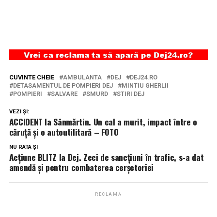
CUVINTE CHEIE
AMBULANTA
DEJ
DEJ24.RO
DETASAMENTUL DE POMPIERI DEJ
MINTIU GHERLII
POMPIERI
SALVARE
SMURD
STIRI DEJ
VEZI ȘI:
ACCIDENT la Sânmărtin. Un cal a murit, impact între o
căruță și o autoutilitară – FOTO
NU RATA ȘI
Acțiune BLITZ la Dej. Zeci de sancțiuni în trafic, s-a dat
amendă și pentru combaterea cerșetoriei
RECLAMĂ