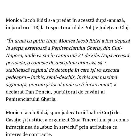
Monica Iacob Ridzi s-a predat în această după-amiază,
în jurul orei 18, la Inspectoratul de Poliţie Judeţean Cluj.
”În urmă cu puţin timp, Monica Iacob Ridzi a fost depusă
la secţia exterioară a Penitenciarului Gherla, din Cluj-
Napoca, unde va sta în carantină 21 de zile. După această
perioadă, o comisie de disciplină urmează să-i
stabilească regimul de detenţie în care îşi va executa
pedeapsa – închis, semi-deschis, închis sau maximă
siguranţă, precum şi locul unde va fi încarcerată”,
a
declarat Dan Donciu, purtătorul de cuvânt al
Penitenciarului Gherla.
Monica Iacob Ridzi, spun judecătorii Înaltei Curți de
Casație și Justiție, a organizat Ziua Tineretului și a comis
infracțiunea de „abuz în serviciu” prin atribuirea cu
interes de contracte.