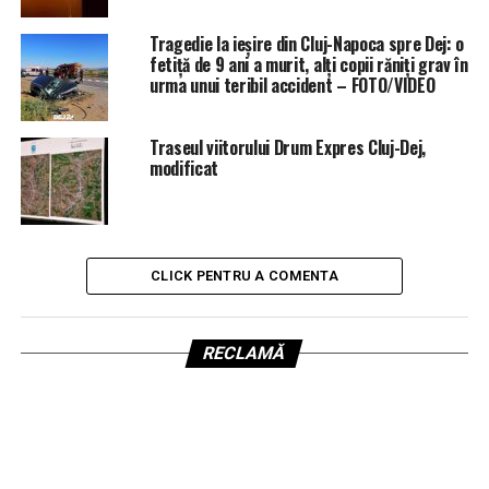
Tragedie la ieșire din Cluj-Napoca spre Dej: o
fetiță de 9 ani a murit, alți copii răniți grav în
urma unui teribil accident – FOTO/VIDEO
Traseul viitorului Drum Expres Cluj-Dej,
modificat
CLICK PENTRU A COMENTA
RECLAMĂ