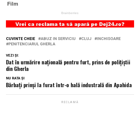
CUVINTE CHEIE
ABUZ IN SERVICIU
CLUJ
INCHISOARE
PENITENCIARUL GHERLA
VEZI ȘI:
Dat în urmărire națională pentru furt, prins de polițiștii
din Gherla
NU RATA ȘI
Bărbați prinși la furat într-o hală industrală din Apahida
RECLAMĂ