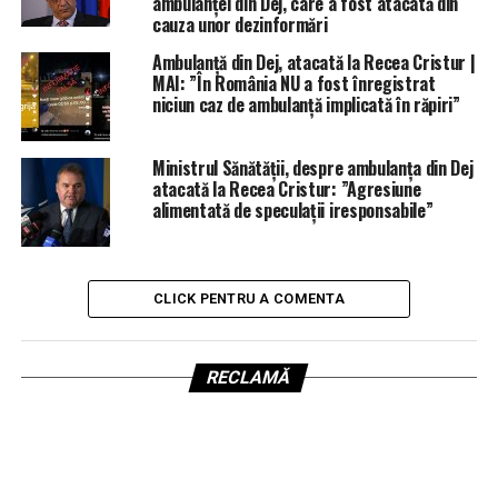
ambulanței din Dej, care a fost atacată din
cauza unor dezinformări
Ambulanță din Dej, atacată la Recea Cristur |
MAI: ”În România NU a fost înregistrat
niciun caz de ambulanță implicată în răpiri”
Ministrul Sănătății, despre ambulanța din Dej
atacată la Recea Cristur: ”Agresiune
alimentată de speculații iresponsabile”
CLICK PENTRU A COMENTA
RECLAMĂ