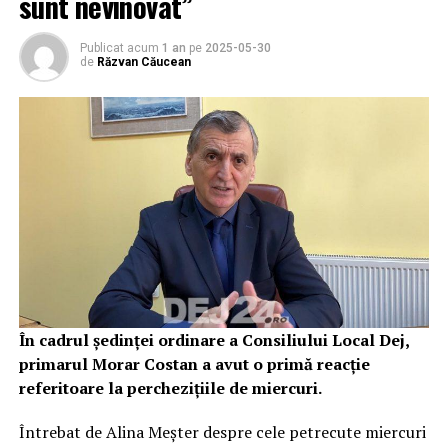
sunt nevinovat”
Publicat acum
1 an
pe
2025-05-30
de
Răzvan Căucean
În cadrul ședinței ordinare a Consiliului Local Dej,
primarul Morar Costan a avut o primă reacție
referitoare la perchezițiile de miercuri.
Întrebat de Alina Meșter despre cele petrecute miercuri