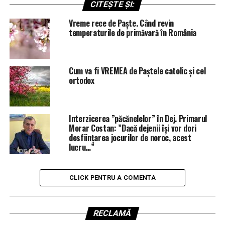
CITEȘTE ȘI:
Vreme rece de Paște. Când revin
temperaturile de primăvară în România
Cum va fi VREMEA de Paștele catolic și cel
ortodox
Interzicerea ”păcănelelor” în Dej. Primarul
Morar Costan: ”Dacă dejenii își vor dori
desființarea jocurilor de noroc, acest
lucru…”
CLICK PENTRU A COMENTA
RECLAMĂ