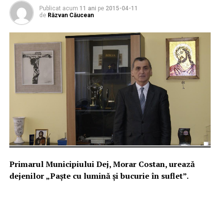
Publicat acum
11 ani
pe
2015-04-11
de
Răzvan Căucean
Primarul Municipiului Dej, Morar Costan, urează
dejenilor „Paște cu lumină și bucurie în suflet”.