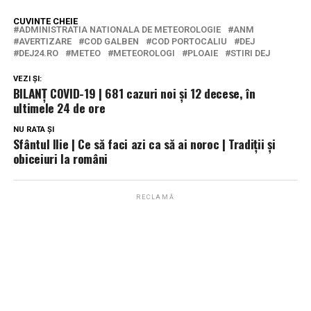
CUVINTE CHEIE
ADMINISTRATIA NATIONALA DE METEOROLOGIE
ANM
AVERTIZARE
COD GALBEN
COD PORTOCALIU
DEJ
DEJ24.RO
METEO
METEOROLOGI
PLOAIE
STIRI DEJ
VEZI ȘI:
BILANȚ COVID-19 | 681 cazuri noi și 12 decese, în
ultimele 24 de ore
NU RATA ȘI
Sfântul Ilie | Ce să faci azi ca să ai noroc | Tradiţii şi
obiceiuri la români
RECLAMĂ