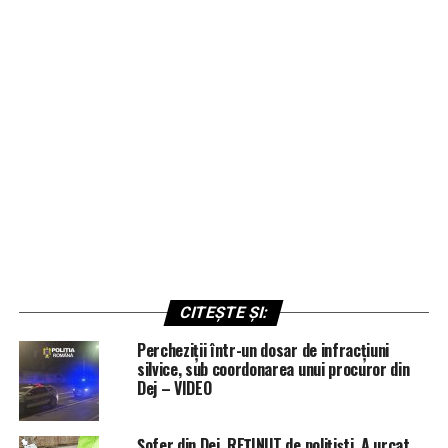
CITEȘTE ȘI:
Percheziții într-un dosar de infracțiuni
silvice, sub coordonarea unui procuror din
Dej – VIDEO
Șofer din Dej, REȚINUT de polițiști. A urcat