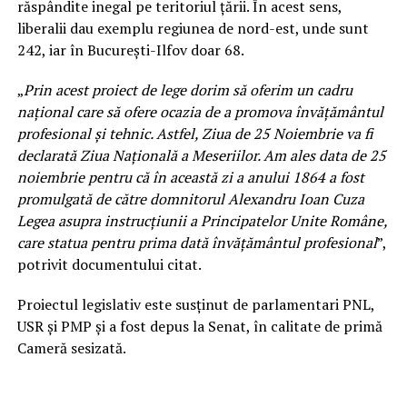
răspândite inegal pe teritoriul ţării. În acest sens,
liberalii dau exemplu regiunea de nord-est, unde sunt
242, iar în Bucureşti-Ilfov doar 68.
„
Prin acest proiect de lege dorim să oferim un cadru
naţional care să ofere ocazia de a promova învăţământul
profesional şi tehnic. Astfel, Ziua de 25 Noiembrie va fi
declarată Ziua Naţională a Meseriilor. Am ales data de 25
noiembrie pentru că în această zi a anului 1864 a fost
promulgată de către domnitorul Alexandru Ioan Cuza
Legea asupra instrucţiunii a Principatelor Unite Române,
care statua pentru prima dată învăţământul profesional
”,
potrivit documentului citat.
Proiectul legislativ este susţinut de parlamentari PNL,
USR şi PMP şi a fost depus la Senat, în calitate de primă
Cameră sesizată.