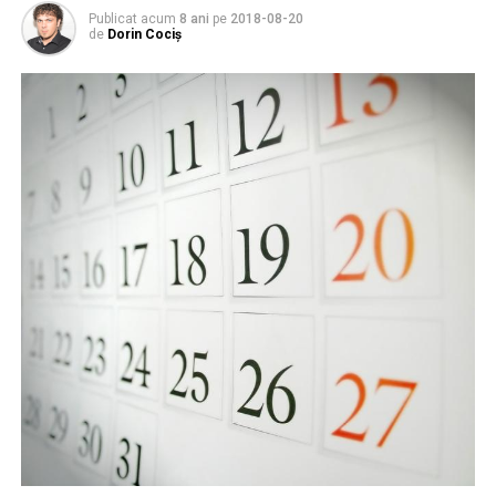
Publicat acum
8 ani
pe
2018-08-20
de
Dorin Cociș