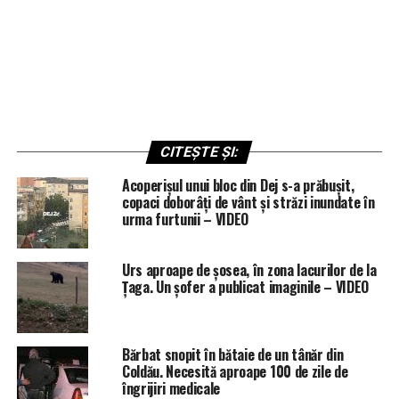
CITEȘTE ȘI:
Acoperișul unui bloc din Dej s-a prăbușit,
copaci doborâți de vânt și străzi inundate în
urma furtunii – VIDEO
Urs aproape de șosea, în zona lacurilor de la
Țaga. Un șofer a publicat imaginile – VIDEO
Bărbat snopit în bătaie de un tânăr din
Coldău. Necesită aproape 100 de zile de
îngrijiri medicale