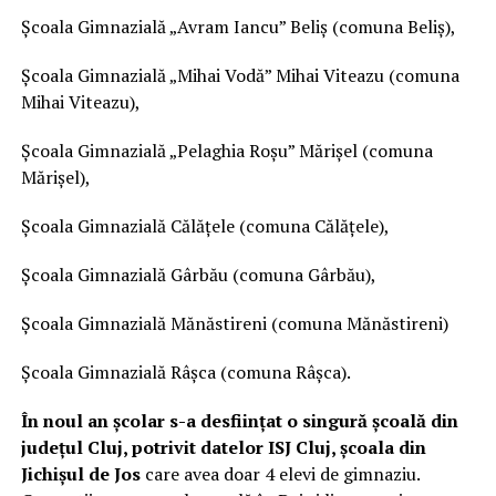
Școala Gimnazială „Avram Iancu” Beliș (comuna Beliș),
Școala Gimnazială „Mihai Vodă” Mihai Viteazu (comuna
Mihai Viteazu),
Școala Gimnazială „Pelaghia Roșu” Mărișel (comuna
Mărișel),
Școala Gimnazială Călățele (comuna Călățele),
Școala Gimnazială Gârbău (comuna Gârbău),
Școala Gimnazială Mănăstireni (comuna Mănăstireni)
Școala Gimnazială Râșca (comuna Râșca).
În noul an școlar s-a desființat o singură școală din
județul Cluj, potrivit datelor ISJ Cluj, școala din
Jichișul de Jos
care avea doar 4 elevi de gimnaziu.