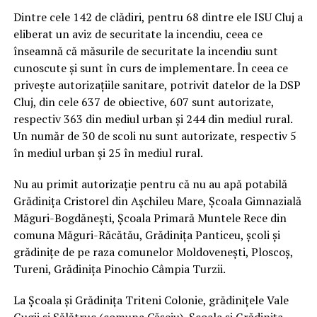
Dintre cele 142 de clădiri, pentru 68 dintre ele ISU Cluj a
eliberat un aviz de securitate la incendiu, ceea ce
înseamnă că măsurile de securitate la incendiu sunt
cunoscute și sunt în curs de implementare. În ceea ce
privește autorizațiile sanitare, potrivit datelor de la DSP
Cluj, din cele 637 de obiective, 607 sunt autorizate,
respectiv 363 din mediul urban și 244 din mediul rural.
Un număr de 30 de scoli nu sunt autorizate, respectiv 5
în mediul urban și 25 în mediul rural.
Nu au primit autorizație pentru că nu au apă potabilă
Grădinița Cristorel din Așchileu Mare, Școala Gimnazială
Măguri-Bogdănești, Școala Primară Muntele Rece din
comuna Măguri-Răcătău, Grădinița Panticeu, școli și
grădinițe de pe raza comunelor Moldovenești, Ploscoș,
Tureni, Grădinița Pinochio Câmpia Turzii.
La Școala și Grădinița Triteni Colonie, grădinițele Vale
Gugii și Sălătruc (comuna Cășeiu), Școala și Grădinița