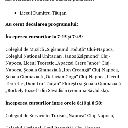
Liceul Dumitru Tăuțan
Au cerut decalarea programului:
Începerea cursurilor la 7:15 și 7:45:
Colegiul de Muzică „Sigismund Toduță” Cluj-Napoca,
Colegiul Național Unitarian „Janos Zsigmond” Cluj-
Napoca, Liceul Teoretic „Apaczai Csere Janos” Cluj-
Napoca, Școala Gimnazială „Ion Creangă” Cluj-Napoca,
Școala Gimnazială „Octavian Goga” Cluj-Napoca, Liceul
Teoretic „Dumitru Tăuțan” Florești și Școala Gimnazială
„Borbely Jozsef” din Săvădisla (comuna Săvădisla).
Începerea cursurilor între orele 8:10 și 8:30:
Colegiul de Servicii în Turism „Napoca” Cluj-Napoca,
Colegiul Național „Emil Racoviță” Cluj-Napoca,