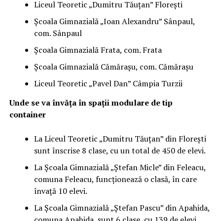
Liceul Teoretic „Dumitru Tăuțan” Florești
Școala Gimnazială „Ioan Alexandru” Sânpaul,
com. Sânpaul
Școala Gimnazială Frata, com. Frata
Școala Gimnazială Cămărașu, com. Cămărașu
Liceul Teoretic „Pavel Dan” Câmpia Turzii
Unde se va învăța în spații modulare de tip
container
La Liceul Teoretic „Dumitru Tăuțan” din Florești
sunt înscrise 8 clase, cu un total de 450 de elevi.
La Școala Gimnazială „Ștefan Micle” din Feleacu,
comuna Feleacu, funcționează o clasă, în care
învață 10 elevi.
La Școala Gimnazială „Ștefan Pascu” din Apahida,
comuna Apahida, sunt 6 clase, cu 139 de elevi.