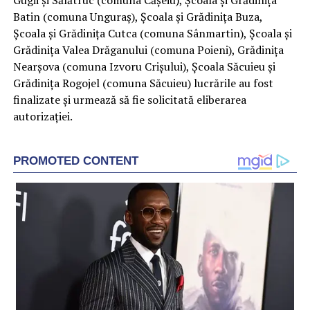
Batin (comuna Unguraș), Școala și Grădinița Buza,
Școala și Grădinița Cutca (comuna Sânmartin), Școala și
Grădinița Valea Drăganului (comuna Poieni), Grădinița
Nearșova (comuna Izvoru Crișului), Școala Săcuieu și
Grădinița Rogojel (comuna Săcuieu) lucrările au fost
finalizate și urmează să fie solicitată eliberarea
autorizației.