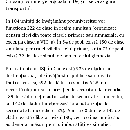
Cursanții vor merge la școală în Dej și li se va asigura
transportul.
În 104 unități de învățământ preuniversitar vor
funcționa 222 de clase în regim simultan (organizate
pentru elevi din toate clasele primare sau gimnaziale, cu
excepția clasei a VIII-a). În 54 de școli există 150 de clase
simulane pentru elevii din ciclul primar, iar în 72 de școli
există 72 de clase simulane pentru ciclul gimnazial.
Potrivit datelor ISJ, în Cluj există 923 de clădiri cu
destinația spații de învățământ publice sau private.
Dintre acestea, 592 de clădiri, respectiv 64%, nu
necesită obținerea autorizației de securitate la incendiu,
189 de clădiri dețin autorizație de securitate la incendiu,
iar 142 de clădiri funcționează fără autorizație de
securitate la incendiu (16%). Pentru 68 din cele 142 de
clădiri există eliberat avizul ISU, ceea ce înseamnă că s-
au demarat măsuri pentru îmbunătățirea situației.