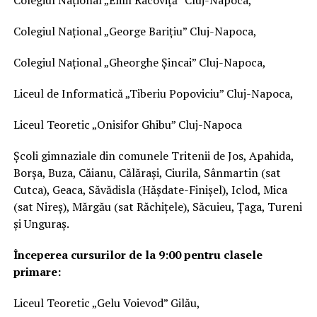
Colegiul Național „George Barițiu” Cluj-Napoca,
Colegiul Național „Gheorghe Șincai” Cluj-Napoca,
Liceul de Informatică „Tiberiu Popoviciu” Cluj-Napoca,
Liceul Teoretic „Onisifor Ghibu” Cluj-Napoca
Școli gimnaziale din comunele Tritenii de Jos, Apahida,
Borșa, Buza, Căianu, Călărași, Ciurila, Sânmartin (sat
Cutca), Geaca, Săvădisla (Hășdate-Finișel), Iclod, Mica
(sat Nireș), Mărgău (sat Răchițele), Săcuieu, Țaga, Tureni
și Unguraș.
Începerea cursurilor de la 9:00 pentru clasele
primare:
Liceul Teoretic „Gelu Voievod” Gilău,