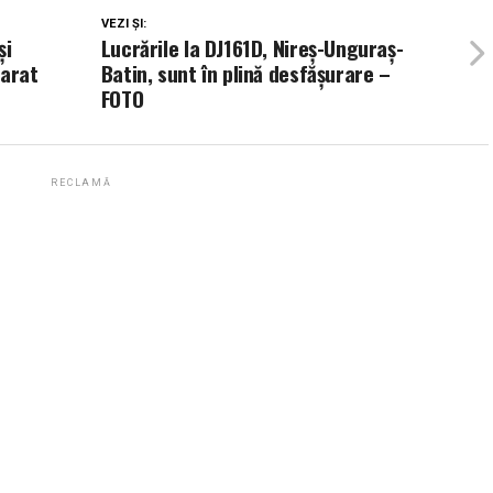
VEZI ȘI:
și
Lucrările la DJ161D, Nireș-Unguraș-
larat
Batin, sunt în plină desfășurare –
FOTO
RECLAMĂ