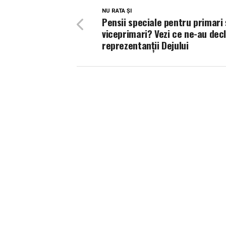
NU RATA ȘI
Pensii speciale pentru primari 
viceprimari? Vezi ce ne-au dec
reprezentanții Dejului