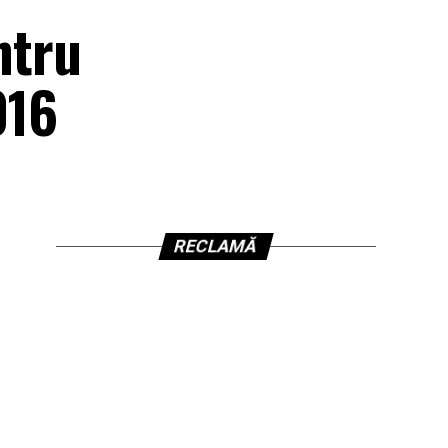
ntru
016
RECLAMĂ