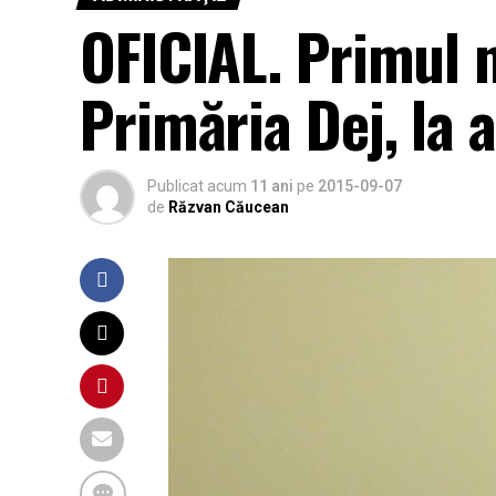
OFICIAL. Primul
Primăria Dej, la 
Publicat acum
11 ani
pe
2015-09-07
de
Răzvan Căucean