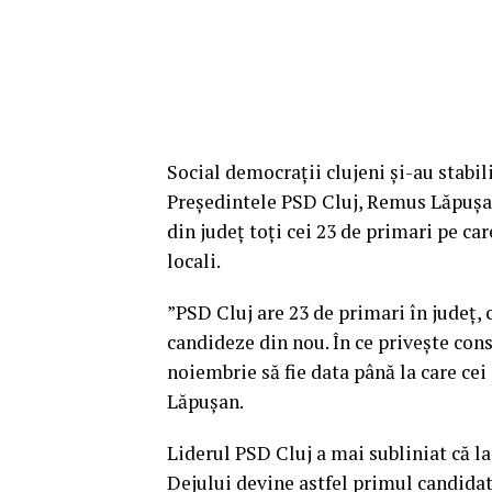
Social democrații clujeni și-au stabili
Președintele PSD Cluj, Remus Lăpușan 
din județ toți cei 23 de primari pe car
locali.
”PSD Cluj are 23 de primari în județ, c
candideze din nou. În ce privește consi
noiembrie să fie data până la care cei
Lăpușan.
Liderul PSD Cluj a mai subliniat că la
Dejului devine astfel primul candidat