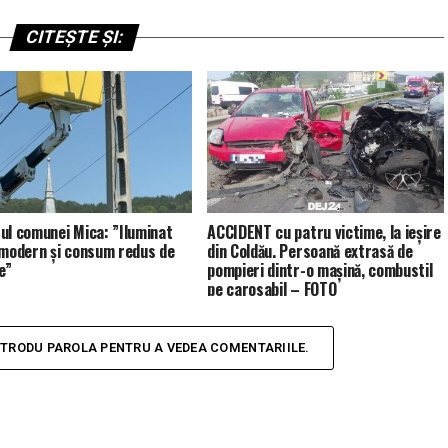
CITEȘTE ȘI:
ul comunei Mica: ”Iluminat
ACCIDENT cu patru victime, la ieșire
 modern și consum redus de
din Coldău. Persoană extrasă de
e”
pompieri dintr-o mașină, combustil
pe carosabil – FOTO
NTRODU PAROLA PENTRU A VEDEA COMENTARIILE.