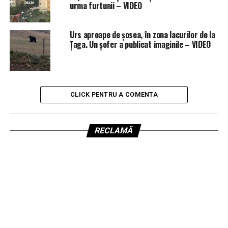
urma furtunii – VIDEO
Urs aproape de șosea, în zona lacurilor de la
Țaga. Un șofer a publicat imaginile – VIDEO
CLICK PENTRU A COMENTA
RECLAMĂ