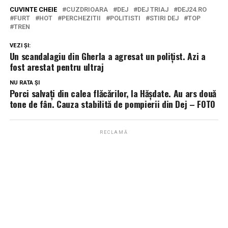
CUVINTE CHEIE
CUZDRIOARA
DEJ
DEJ TRIAJ
DEJ24.RO
FURT
HOT
PERCHEZITII
POLITISTI
STIRI DEJ
TOP
TREN
VEZI ȘI:
Un scandalagiu din Gherla a agresat un polițist. Azi a
fost arestat pentru ultraj
NU RATA ȘI
Porci salvați din calea flăcărilor, la Hășdate. Au ars două
tone de fân. Cauza stabilită de pompierii din Dej – FOTO
RECLAMĂ