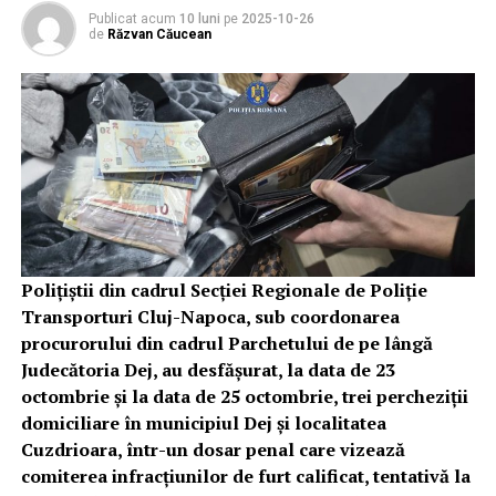
Publicat acum
10 luni
pe
2025-10-26
de
Răzvan Căucean
Polițiștii din cadrul Secției Regionale de Poliție
Transporturi Cluj-Napoca, sub coordonarea
procurorului din cadrul Parchetului de pe lângă
Judecătoria Dej, au desfășurat, la data de 23
octombrie și la data de 25 octombrie, trei percheziții
domiciliare în municipiul Dej și localitatea
Cuzdrioara, într-un dosar penal care vizează
comiterea infracțiunilor de furt calificat, tentativă la