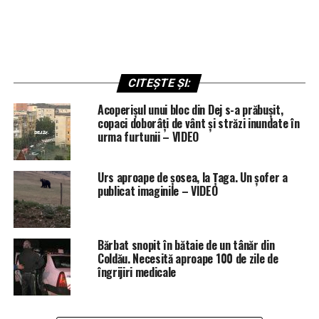
CITEȘTE ȘI:
Acoperișul unui bloc din Dej s-a prăbușit,
copaci doborâți de vânt și străzi inundate în
urma furtunii – VIDEO
Urs aproape de șosea, la Țaga. Un șofer a
publicat imaginile – VIDEO
Bărbat snopit în bătaie de un tânăr din
Coldău. Necesită aproape 100 de zile de
îngrijiri medicale