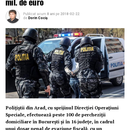
mil. de euro
Publicat acum
8 ani
pe
2018-02-22
de
Dorin Cociș
Polițiștii din Arad, cu sprijinul Direcției Operațiuni
Speciale, efectuează peste 100 de percheziții
domiciliare în București și în 16 județe, în cadrul
unui dosar penal de evaziune fiscală, cu un