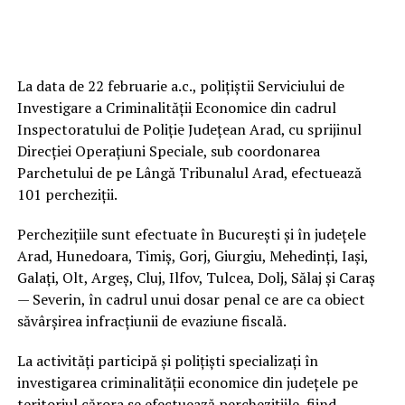
La data de 22 februarie a.c., polițiștii Serviciului de
Investigare a Criminalității Economice din cadrul
Inspectoratului de Poliție Județean Arad, cu sprijinul
Direcției Operațiuni Speciale, sub coordonarea
Parchetului de pe Lângă Tribunalul Arad, efectuează
101 percheziții.
Perchezițiile sunt efectuate în București și în județele
Arad, Hunedoara, Timiș, Gorj, Giurgiu, Mehedinți, Iași,
Galați, Olt, Argeș, Cluj, Ilfov, Tulcea, Dolj, Sălaj și Caraș
— Severin, în cadrul unui dosar penal ce are ca obiect
săvârșirea infracțiunii de evaziune fiscală.
La activități participă și polițiști specializați în
investigarea criminalității economice din județele pe
teritoriul cărora se efectuează perchezițiile, fiind