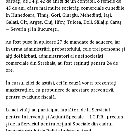
bărbați, de 34 și 42 de ani și de un contabil, o femeie de
45 de ani, către mai multe societăți comerciale cu sediile
în Hunedoara, Timiș, Gorj, Giurgiu, Mehedinți, Iași,
Galați, Olt, Argeș, Cluj, Ilfov, Tulcea, Dolj, Sălaj și Caraș
— Severin și în București.
Au fost puse în aplicare 27 de mandate de aducere, iar
în urma administrării probatoriului, cele trei persoane și
alți doi bărbați, administratori ai unei societăți
comerciale din Strehaia, au fost reținuți pentru 24 de
ore.
În cursul zilei de astăzi, cei în cauză vor fi prezentați
magistraților, cu propunere de arestare preventivă,
pentru evaziune fiscală.
La activități au participat luptători de la Serviciul
pentru Intervenții și Acțiuni Speciale — I.G.P.R., precum
și de la Serviciul pentru Acțiuni Speciale din cadrul
Inspectoratului de Poliție Județean Arad.