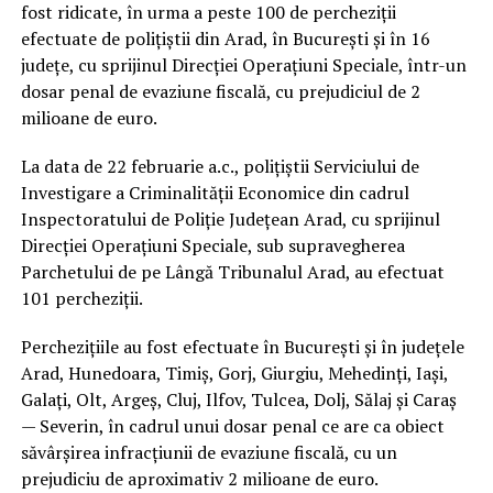
fost ridicate, în urma a peste 100 de percheziții
efectuate de polițiștii din Arad, în București și în 16
județe, cu sprijinul Direcției Operațiuni Speciale, într-un
dosar penal de evaziune fiscală, cu prejudiciul de 2
milioane de euro.
La data de 22 februarie a.c., polițiștii Serviciului de
Investigare a Criminalității Economice din cadrul
Inspectoratului de Poliție Județean Arad, cu sprijinul
Direcției Operațiuni Speciale, sub supravegherea
Parchetului de pe Lângă Tribunalul Arad, au efectuat
101 percheziții.
Perchezițiile au fost efectuate în București și în județele
Arad, Hunedoara, Timiș, Gorj, Giurgiu, Mehedinți, Iași,
Galați, Olt, Argeș, Cluj, Ilfov, Tulcea, Dolj, Sălaj și Caraș
— Severin, în cadrul unui dosar penal ce are ca obiect
săvârșirea infracțiunii de evaziune fiscală, cu un
prejudiciu de aproximativ 2 milioane de euro.