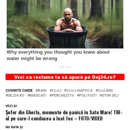
CUVINTE CHEIE
BANI
CLUJ
CLUJ-NAPOCA
CLUJENI
DEJ24.RO
MASCATI
PERCHEZITII
POLITISTI
STIRI DEJ
VEZI ȘI:
Șofer din Gherla, momente de panică în Satu Mare! TIR-
ul pe care-l conducea a luat foc – FOTO/VIDEO
NU RATA ȘI