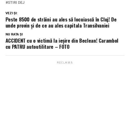
STIRI DEJ
VEZI ȘI:
Peste 8500 de străini au ales să locuiască în Cluj! De
unde provin și de ce au ales capitala Transilvaniei
NU RATA ȘI
ACCIDENT cu o victimă la ieșire din Beclean! Carambol
cu PATRU autoutilitare – FOTO
RECLAMĂ