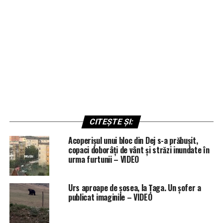
CITEȘTE ȘI:
Acoperișul unui bloc din Dej s-a prăbușit,
copaci doborâți de vânt și străzi inundate în
urma furtunii – VIDEO
Urs aproape de șosea, la Țaga. Un șofer a
publicat imaginile – VIDEO