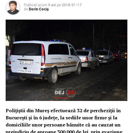
Publicat acum
9 ani
pe
2018-01-17
de
Dorin Cociș
Polițiștii din Mureș efectuează 32 de percheziții în
București și în 6 județe, la sediile unor firme și la
domiciliile unor persoane bănuite că au cauzat un
prejudiciu de aproape 300.000 de lei, prin evaziune