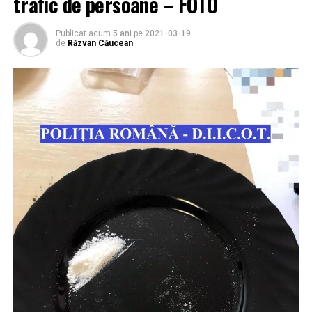
trafic de persoane – FOTO
Publicat acum
5 ani
pe
2021-03-19
de
Răzvan Căucean