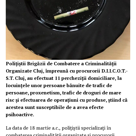
Polițiștii Brigăzii de Combatere a Criminalității
Organizate Cluj, împreună cu procurorii D.I.I.C.O.T.-
S.T. Cluj, au efectuat 11 percheziții domiciliare, la
locuințele unor persoane bănuite de trafic de
persoane, proxenetism, trafic de droguri de mare
risc și efectuarea de operațiuni cu produse, știind că
acestea sunt susceptibile de a avea efecte
psihoactive.
La data de 18 martie a.c., polițiștii specializați în
combaterea criminalității organizate și procurorii