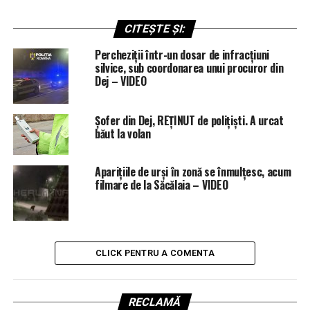
CITEȘTE ȘI:
Percheziții într-un dosar de infracțiuni
silvice, sub coordonarea unui procuror din
Dej – VIDEO
Șofer din Dej, REȚINUT de polițiști. A urcat
băut la volan
Aparițiile de urși în zonă se înmulțesc, acum
filmare de la Săcălaia – VIDEO
CLICK PENTRU A COMENTA
RECLAMĂ