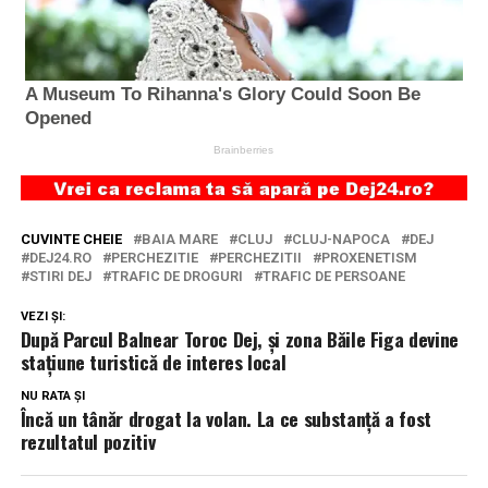
CUVINTE CHEIE
BAIA MARE
CLUJ
CLUJ-NAPOCA
DEJ
DEJ24.RO
PERCHEZITIE
PERCHEZITII
PROXENETISM
STIRI DEJ
TRAFIC DE DROGURI
TRAFIC DE PERSOANE
VEZI ȘI:
După Parcul Balnear Toroc Dej, și zona Băile Figa devine
stațiune turistică de interes local
NU RATA ȘI
Încă un tânăr drogat la volan. La ce substanță a fost
rezultatul pozitiv