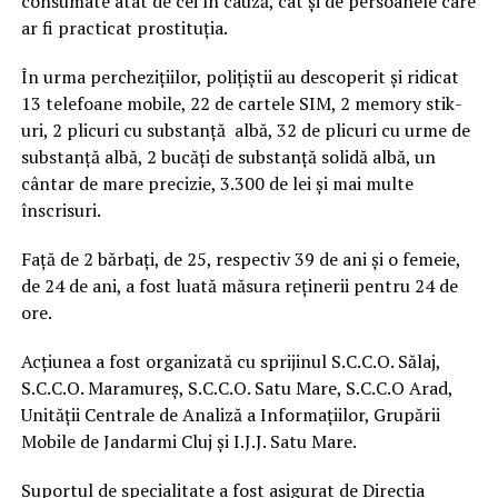
consumate atât de cei în cauză, cât și de persoanele care
ar fi practicat prostituția.
În urma perchezițiilor, polițiștii au descoperit și ridicat
13 telefoane mobile, 22 de cartele SIM, 2 memory stik-
uri, 2 plicuri cu substanță albă, 32 de plicuri cu urme de
substanță albă, 2 bucăți de substanță solidă albă, un
cântar de mare precizie, 3.300 de lei și mai multe
înscrisuri.
Față de 2 bărbați, de 25, respectiv 39 de ani și o femeie,
de 24 de ani, a fost luată măsura reținerii pentru 24 de
ore.
Acțiunea a fost organizată cu sprijinul S.C.C.O. Sălaj,
S.C.C.O. Maramureș, S.C.C.O. Satu Mare, S.C.C.O Arad,
Unității Centrale de Analiză a Informațiilor, Grupării
Mobile de Jandarmi Cluj și I.J.J. Satu Mare.
Suportul de specialitate a fost asigurat de Direcția