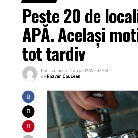
Peste 20 de local
APĂ. Același moti
tot tardiv
Publicat acum
1 an
pe
2025-07-03
de
Răzvan Căucean