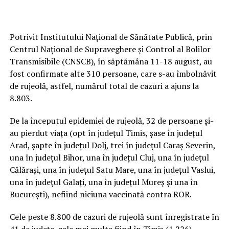
Potrivit Institutului Naţional de Sănătate Publică, prin
Centrul Naţional de Supraveghere şi Control al Bolilor
Transmisibile (CNSCB), în săptămâna 11-18 august, au
fost confirmate alte 310 persoane, care s-au îmbolnăvit
de rujeolă, astfel, numărul total de cazuri a ajuns la
8.803.
De la începutul epidemiei de rujeolă, 32 de persoane şi-
au pierdut viaţa (opt în judeţul Timis, şase în judeţul
Arad, şapte în judeţul Dolj, trei în judeţul Caraş Severin,
una în judeţul Bihor, una în judeţul Cluj, una în judeţul
Călăraşi, una în judeţul Satu Mare, una în judeţul Vaslui,
una în judeţul Galaţi, una în judeţul Mureş şi una în
Bucureşti), nefiind niciuna vaccinată contra ROR.
Cele peste 8.800 de cazuri de rujeolă sunt înregistrate în
41 de judeţe, cele mai multe fiind în Timiş (1.226),