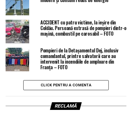
modern și consum redus de energie”
ACCIDENT cu patru victime, la ieșire din
Coldău. Persoană extrasă de pompieri dintr-o
mașină, combustil pe carosabil – FOTO
Pompieri de la Detașamentul Dej, inclusiv
comandantul, printre salvatorii care au
intervenit la incendiile de amploare din
Franța – FOTO
CLICK PENTRU A COMENTA
RECLAMĂ