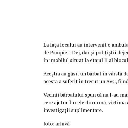
La fața locului au intervenit o ambu
de Pompieri Dej, dar și polițiștii deje
în imobilul situat la etajul II al blocu
Aceștia au găsit un bărbat în vârstă d
acesta a suferit în trecut un AVC, fii
Vecinii bărbatului spun că nu l-au mai 
cere ajutor. În cele din urmă, victima 
investigații suplimentare.
foto: arhivă