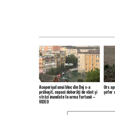
Acoperișul unui bloc din Dej s-a
Urs ap
prăbușit, copaci doborâți de vânt și
șofer 
străzi inundate în urma furtunii –
VIDEO