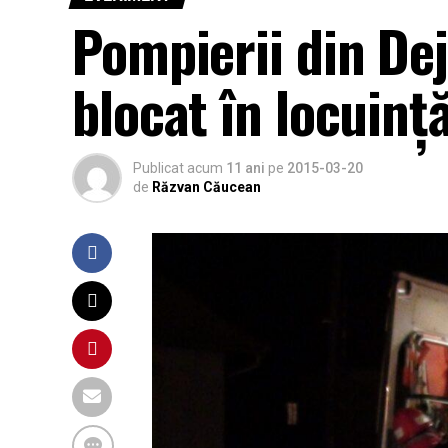
Pompierii din Dej
blocat în locuinț
Publicat acum
11 ani
pe
2015-03-20
de
Răzvan Căucean